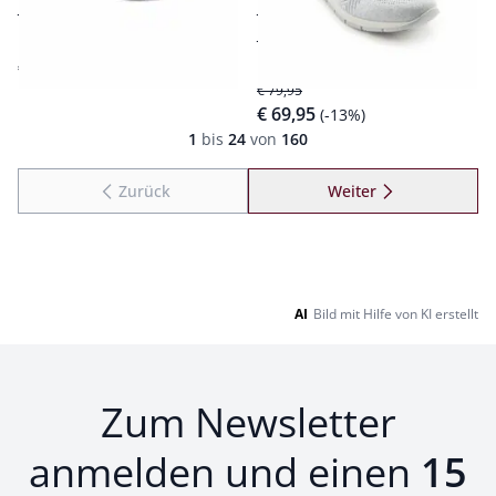
stabilisierend und
luftig und federleicht
entlastend
herausnehmbares
€ 129,00
Memory-Fußbett
€ 79,95
€ 69,95
(-13%)
Seite 1 geladen. Zeige Produkte 1 bis 24 von 160.
1
bis
24
von
160
Zurück
Weiter
zu Seite 2
AI
Bild mit Hilfe von KI erstellt
Zum Newsletter
anmelden und einen
15