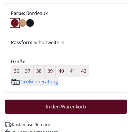
Farbauswahl:
aktuell ausgewählt:
Farbe:
Bordeaux
Farbe Bordeaux ausgewählt
Passform:
Schuhweite H
Dieser Artikel hat die Passform Schuhweite H. für Inf
Größenauswahl:
Größe:
nichts ausgewählt
36
37
38
39
40
41
42
Größenberatung
In den Warenkorb
Kostenlose Retoure