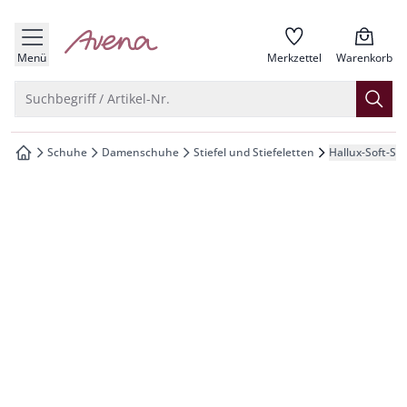
che springen
zur Startseite
vigation springen
Menü
Merkzettel
Warenkorb
inhalt springen
Suche öffnen
Suchbegriff / Artikel-Nr.
oter springen
Schuhe
Damenschuhe
Stiefel und Stiefeletten
Hallux-Soft-Sti
zur Startseite
hnellanmeldung springen