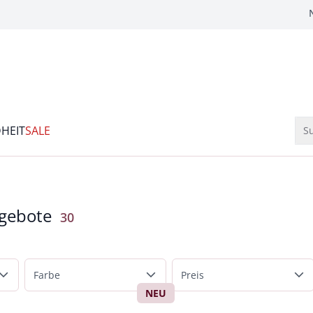
HEIT
SALE
Su
gebote
Ergebnisse
30
Farbe
Preis
NEU
Beige
bis 50 €