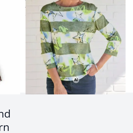
reine Baumwolle
ab
€ 59,95
Seite 2
AI
Bild mit Hilfe von KI erstellt
nd
rn