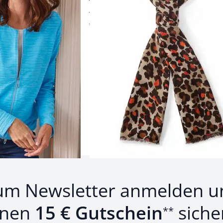
gsam
pflegeleicht
€ 34,95
Produkte 1 bis 24 von 30.
1
bis
24
von
30
Zurück
Weiter
zu 
um Newsletter anmelden u
inen
15 € Gutschein
siche
**