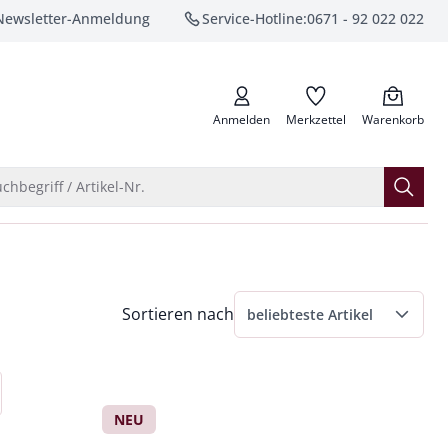
Newsletter-Anmeldung
Service-Hotline:
0671 - 92 022 022
anrufen
Anmelden
Merkzettel
Warenkorb
Suche öffnen
chbegriff / Artikel-Nr.
Menü Sortierung: beliebteste Artikel ausge
Sortieren nach
beliebteste Artikel
beliebteste Artikel
Preis aufsteigend
NEU
Preis absteigend