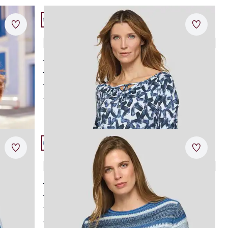
Artikel 9 von 24.
Merkzettel
Merkzet
Rabe-Blusenshirt grafisches Muster
5,0 (1)
weicher Baumwoll-Modal-Mix
Bindeband am Ausschnitt
moderner Print
ab
€ 59,95
Artikel 12 von 24.
Merkzettel
Merkzet
Rabe Strickpullover Pazifik
3,0 (1)
modisches Dessin
höchster Tragekomfort
feines Strickmuster
ab
€ 89,95