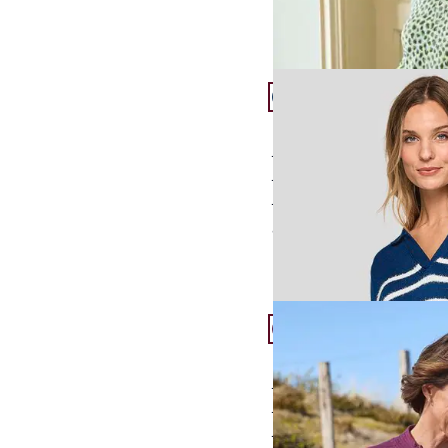
Artikel 13 von 24.
Rabe Strickpullover Ma
weicher Bauwoll-Mix
modischer Polo-Pullo
bewegungsfreundlich
ab
€ 119,00
Artikel 16 von 24.
Rabe Strukturstrick-Ca
feine Struktur-Optik
wunderbar weich
schön pflegeleicht