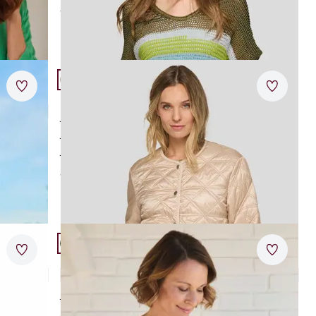
ab
€ 99,95
Artikel 21 von 24.
Merkzettel
Merkzet
Rabe Kurz-Steppjacke kragenlos
moderne Kurzjacke
kragenlos
federleicht
ab
€ 139,00
Artikel 24 von 24.
Merkzettel
Merkzet
Rabe Sweatshirt Sternenglück
5,0 (1)
weiches Jersey
dekoratives Dessin