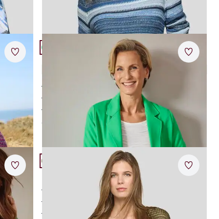
Artikel 15 von 24.
Merkzettel
Merkzet
Rabe offene Jerseyjacke
5,0 (1)
weicher Jersey-Cardigan
stilvoll drapierte Ärmelsäume
leicht und anschmiegsam
ab
€ 99,95
Artikel 18 von 24.
Merkzettel
Merkzet
Rabe Strick-Shirt Dschungel
hochwertiger Baumwoll-Mix
moderner Lochstrick
schön pflegeleicht