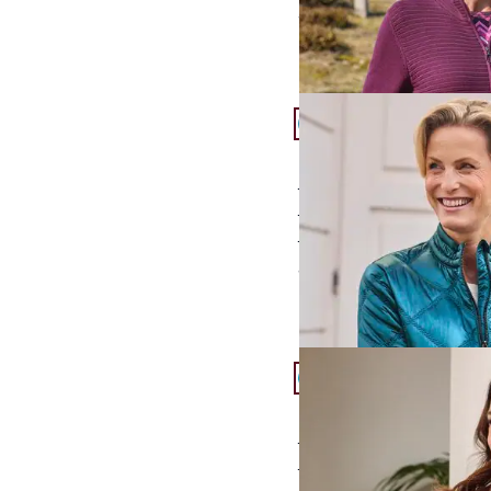
ab
€ 89,95
Artikel 19 von 24.
Rabe Steppjacke mit S
zeitloses Dessin
hochwertige Verarbe
moderne Kurzjacke
ab
€ 129,00
Artikel 22 von 24.
Rabe Jersey-Jacke mit 
kühlende Viskosemis
moderne Strukturopt