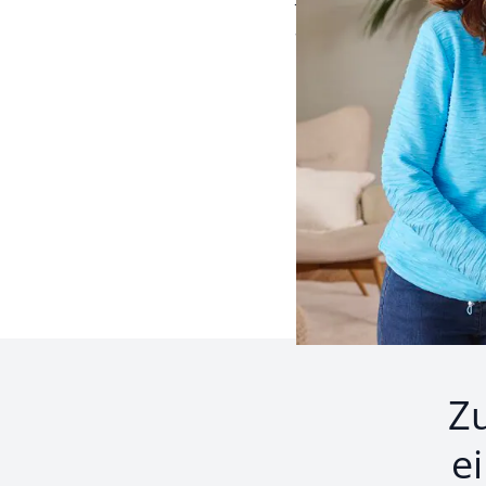
weich und anschmie
ab
€ 119,00
Seite 1 geladen. Zeige 
Z
e