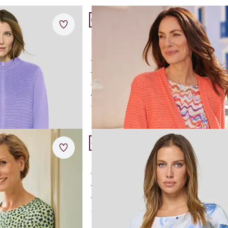
Artikel 8 von 24.
Merkzettel
Rabe Jersey Cardigan Waben
5,0 (2)
weicher Sommer-Jersey
leichter Fall
szeit
luftige Wabenstruktur
€ 89,95
€ 49,95
(-44%)
Artikel 11 von 24.
Merkzettel
 Print
Rabe Strickpullover Safari
reine Baumwolle
se
modisches Leo-Dessin
r
feine Strickqualität
ab
€ 119,00