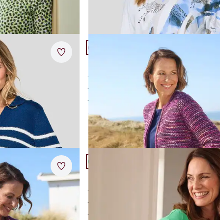
Artikel 14 von 24.
Merkzettel
ritim
Rabe Reißverschlusscardigan
stilvoller Grobstrick
ver
hochwertiger Wollmix
e Passform
einzigartiges Dessin
ab
€ 129,00
Artikel 17 von 24.
Merkzettel
rdigan
Rabe offener Cardigan mit 3/4 Arm
femininer Figurschmeichler
bewegungsfreundlich elastisch
dauerhafte Farbbrillanz