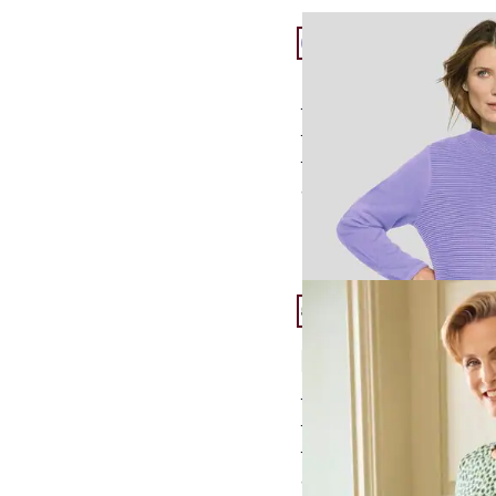
Artikel 7 von 24.
Rabe Strickjacke relax
zeitloser Stil
sportlich elegant
perfekt für jede Jahre
ab
€ 89,95
Artikel 10 von 24.
Rabe Langarm-Shirt Leo
5,0 (1)
weich fließende Visko
modernes Leo-Muste
dezent glänzend
ab
€ 49,95