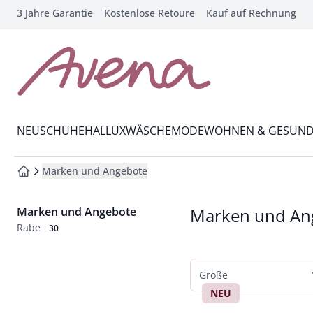
3 Jahre Garantie
Kostenlose Retoure
Kauf auf Rechnung
che springen
vigation springen
inhalt springen
zur Startseite
oter springen
Wechsel in das Menü mit Pfeil-Runter Taste
hnellanmeldung springen
NEU
SCHUHE
HALLUX
WÄSCHE
MODE
WOHNEN & GESUND
Marken und Angebote
zur Startseite
Marken und Angebote
Marken und An
Rabe
30
Größe
NEU
Normalgrößen