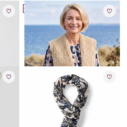
Artikel 3 von 24.
Bewertungen
Merkzettel
Merkzet
Rabe Kuschel-Weste Balu
Neuheiten
kuscheliger Teddyplüsch
moderne Silhouette
praktischer Häkchenverschluss
ab
€ 119,00
Artikel 6 von 24.
Merkzettel
Merkzet
ix
AI