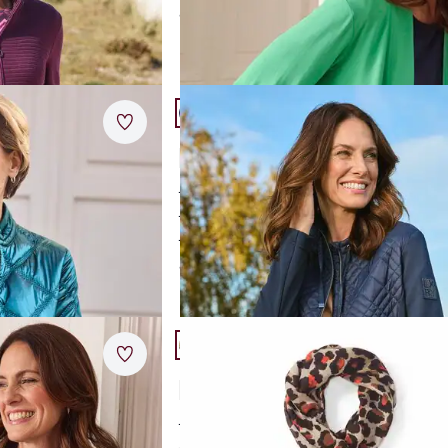
ab
€ 69,95
Artikel 20 von 24.
Merkzettel
tehkragen
Rabe Hybridjacke Maritim
5,0 (1)
moderne Hybridjacke
itung
ideal für den Übergang
sportlich und elegant
ab
€ 129,00
Artikel 23 von 24.
Merkzettel
Struktur
Rabe-Tuch Leo-Print
2,0 (1)
chung
weich und leicht
ik
edle Optik