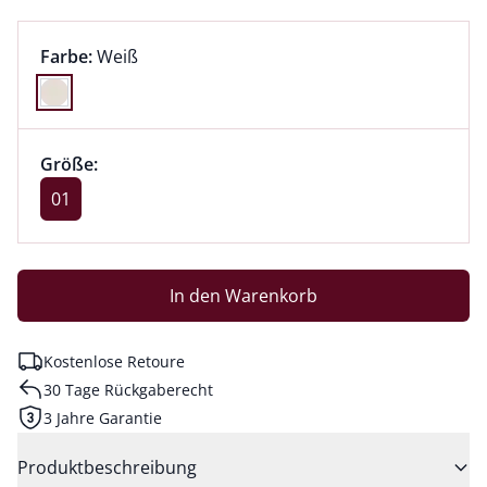
Farbauswahl:
aktuell ausgewählt:
Farbe:
Weiß
Farbe Weiß ausgewählt
Größenauswahl:
Größe 01 ausgewählt
Größe:
aktuell ausgewählt: 01
01
In den Warenkorb
Kostenlose Retoure
30 Tage Rückgaberecht
3 Jahre Garantie
Produktbeschreibung