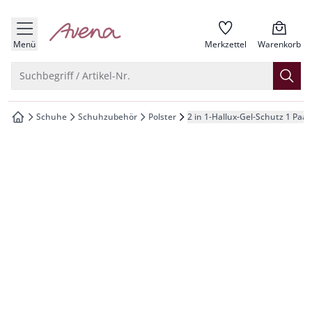
che springen
zur Startseite
vigation springen
Menü
Merkzettel
Warenkorb
inhalt springen
Suche öffnen
Suchbegriff / Artikel-Nr.
oter springen
Schuhe
Schuhzubehör
Polster
2 in 1-Hallux-Gel-Schutz 1 Paar
zur Startseite
hnellanmeldung springen