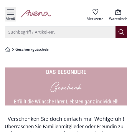
che springen
zur Startseite
vigation springen
Menü
Merkzettel
Warenkorb
inhalt springen
Suche öffnen
Suchbegriff / Artikel-Nr.
oter springen
Geschenkgutschein
zur Startseite
hnellanmeldung springen
DAS BESONDERE
Geschenk
Erfüllt die Wünsche Ihrer Liebsten ganz individuell!
Verschenken Sie doch einfach mal Wohlgefühl!
Überraschen Sie Familienmitglieder oder Freundin zu