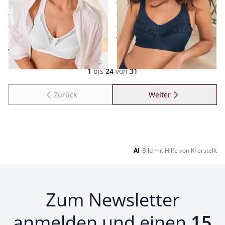
Einsatz
optimaler Halt
bequem elastische Cups
mit verstärkten Nähten
hält und stützt bis Cup-
hält und stützt bis Cup F
ab € 49,95
Größe E
ab
€ 29,95
(-40%)
ab € 39,95
ab
€ 19,95
(-50%)
Seite 1 geladen. Zeige Produkte 1 bis 24 von 31.
1
bis
24
von
31
Zurück
Weiter
zu Seite 2
AI
Bild mit Hilfe von KI erstellt
Zum Newsletter
anmelden und einen
15