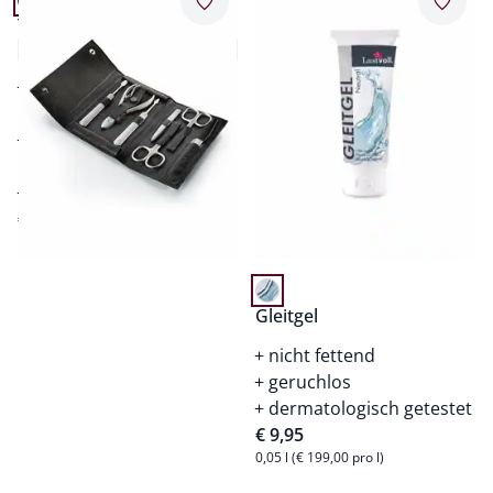
Merkzettel
Merkz
Tifall Nageletui Echtleder
1,0 (1)
hochwertige
Instrumente
aus rostfreiem
Chirurgenstahl
praktisch für unterwegs
€ 99,95
Gleitgel
nicht fettend
geruchlos
dermatologisch getestet
€ 9,95
0,05 l (€ 199,00 pro l)