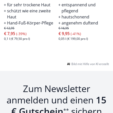
für sehr trockene Haut
entspannend und
schützt wie eine zweite
pflegend
Haut
hautschonend
Hand-Fuß-Körper-Pflege
angenehm duftend
€ 12,95
€ 16,95
€ 7,95
€ 9,95
(-39%)
(-41%)
0,1 l (€ 79,50 pro l)
0,05 l (€ 199,00 pro l)
Seite 1 geladen. Zeige Produkte 1 bis 20 von 20.
AI
Bild mit Hilfe von KI erstellt
Zum Newsletter
anmelden und einen
15
€ Gutschein
sichern
**