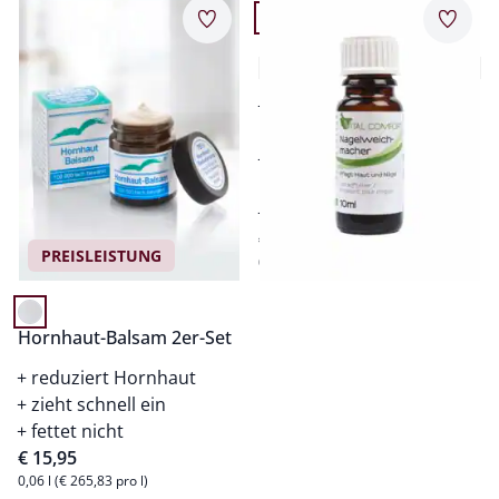
Merkzettel
Merkz
Nagel-Weichmacher
5,0 (2)
macht harte Nägel
geschmeidig
erleichtert das
Schneiden
pflegt Haut und Nägel
€ 9,95
PREISLEISTUNG
0,01 l (€ 995,00 pro l)
Hornhaut-Balsam 2er-Set
reduziert Hornhaut
zieht schnell ein
fettet nicht
€ 15,95
0,06 l (€ 265,83 pro l)