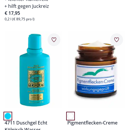
hilft gegen Juckreiz
€ 17,95
0,2 l (€ 89,75 pro l)
Artikel 9 von 20.
Artikel 10 von 20.
Merkzettel
Merkz
4711 Duschgel Echt
Pigmentflecken-Creme
Kölnisch Wasser