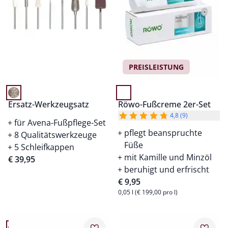
PREISLEISTUNG
Ersatz-Werkzeugsatz
Röwo-Fußcreme 2er-Set
4,8 (9)
für Avena-Fußpflege-Set
pflegt beanspruchte
8 Qualitätswerkzeuge
Füße
5 Schleifkappen
mit Kamille und Minzöl
€ 39,95
beruhigt und erfrischt
€ 9,95
0,05 l (€ 199,00 pro l)
Artikel 15 von 20.
Artikel 16 von 20.