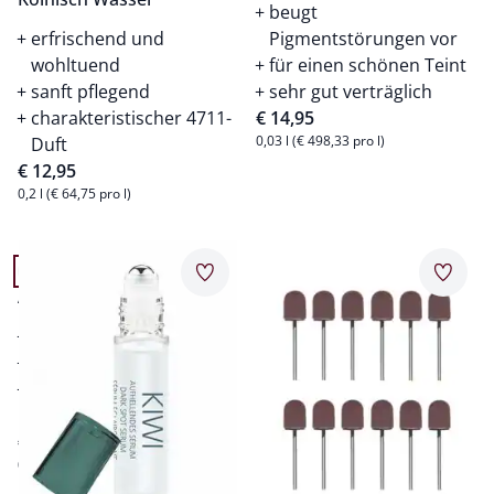
beugt
erfrischend und
Pigmentstörungen vor
wohltuend
für einen schönen Teint
sanft pflegend
sehr gut verträglich
charakteristischer 4711-
€ 14,95
0,03 l (€ 498,33 pro l)
Duft
€ 12,95
0,2 l (€ 64,75 pro l)
Artikel 11 von 20.
Artikel 12 von 20.
Merkzettel
Merkz
Altersflecken-Ex Roll-on
mildert Altersflecken
pflegt die Haut
sparsam in der
Anwendung
€ 14,95
0,01 l (€ 1.495,00 pro l)