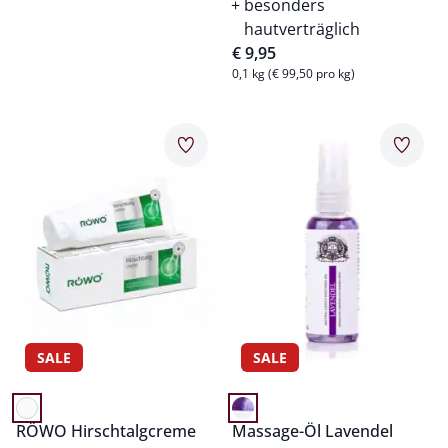
besonders
hautverträglich
€ 9,95
0,1 kg (€ 99,50 pro kg)
Artikel 19 von 20.
Artikel 20 von 20.
Merkzettel
Merkz
SALE
SALE
RÖWO Hirschtalgcreme
Massage-Öl Lavendel