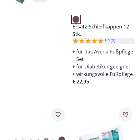
Ersatz-Schleifkappen 12
Stk.
5,0 (2)
für das Avena-Fußpflege-
Set
für Diabetiker geeignet
wirkungsvolle Fußpflege
€ 22,95
Artikel 13 von 20.
Artikel 14 von 20.
Merkzettel
Merkz