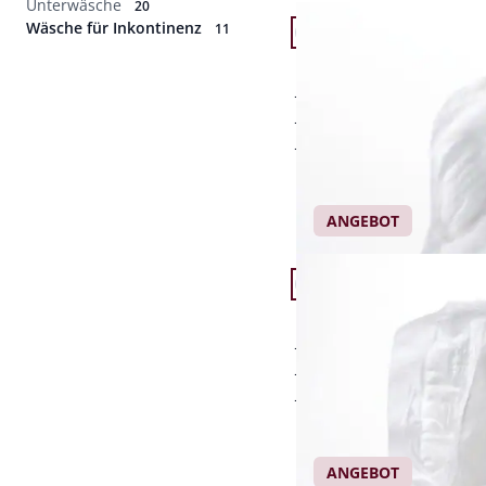
Unterwäsche
20
Artikel 1 von 11.
Wäsche für Inkontinenz
Herren
11
Damen-Slipeinlage No
Abbrechen
28 Einweg-Slipeinlage
290 ml Aufnahmever
hautfreundlich und la
Einzelpreis
€ 12,95
ANGEBOT
Artikel 4 von 11.
Damen-Slipeinlage Sup
15 Einweg-Slipeinlage
950 ml Aufnahmever
hautfreundlich und la
Einzelpreis
€ 12,95
ANGEBOT