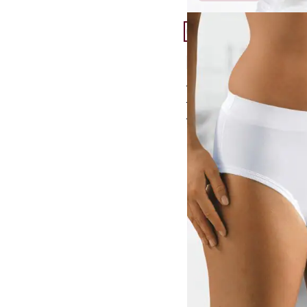
Artikel 7 von 11.
Damen-Sicherheitsslip
4,4 (14)
175 ml Aufnahmekapa
reine Baumwolle
diskret wie ein normal
Einzelpreis
€ 49,95