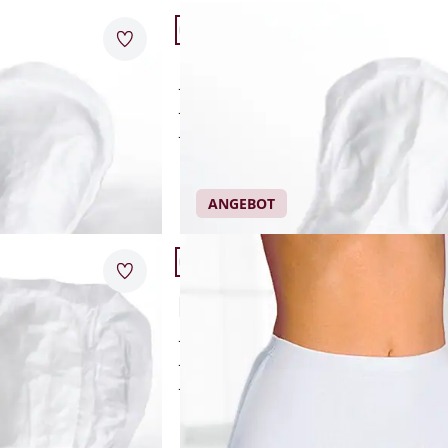
Artikel 2 von 11.
36
38
40
42
Abbrechen
Merkzettel
rmal
Damen-Slipeinlage Extra
44
46
48
50
n
28 Einweg-Slipeinlagen
52
54
mögen
450 ml Aufnahmevermögen
texfrei
hautfreundlich und latexfrei
Abbrechen
Einzelpreis
€ 14,95
ANGEBOT
Artikel 5 von 11.
Merkzettel
er
Damen-Inkontinenz-Schutzslip Max
3,6 (16)
n
kochfeste Baumwollslips
mögen
hautfreundlich und hygienisch
texfrei
mit bi-elastischen Einlagen
Einzelpreis
€ 37,95