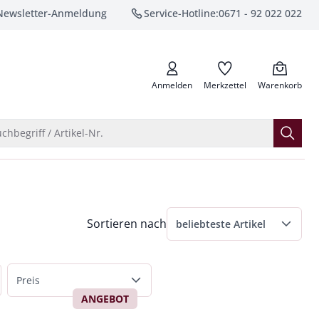
Newsletter-Anmeldung
Service-Hotline:
0671 - 92 022 022
anrufen
Anmelden
Merkzettel
Warenkorb
Suche öffnen
chbegriff / Artikel-Nr.
Menü Sortierung: beliebteste Artikel ausge
Sortieren nach
beliebteste Artikel
beliebteste Artikel
Preis
Preis aufsteigend
ANGEBOT
bis 50 €
Preis absteigend