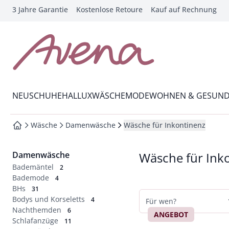
3 Jahre Garantie
Kostenlose Retoure
Kauf auf Rechnung
che springen
vigation springen
inhalt springen
zur Startseite
oter springen
Wechsel in das Menü mit Pfeil-Runter Taste
hnellanmeldung springen
NEU
SCHUHE
HALLUX
WÄSCHE
MODE
WOHNEN & GESUND
Wäsche
Damenwäsche
Wäsche für Inkontinenz
zur Startseite
Damenwäsche
Wäsche für Ink
Bademäntel
2
Bademode
4
BHs
31
Bodys und Korseletts
4
Für wen?
Nachthemden
6
ANGEBOT
Schlafanzüge
11
Damen