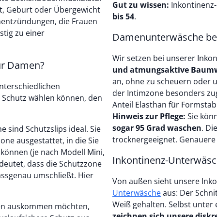
Gut zu wissen:
Inkontinenz-
t, Geburt oder Übergewicht
bis 54
.
nentzündungen, die Frauen
stig zu einer
Damenunterwäsche bei
Wir setzen bei unserer Inko
für Damen?
und atmungsaktive Baumw
an, ohne zu scheuern oder
nterschiedlichen
der Intimzone besonders zug
n Schutz wählen können, den
Anteil Elasthan für Formstabil
Hinweis zur Pflege:
Sie kön
sogar 95 Grad waschen
. Di
e sind Schutzslips ideal. Sie
trocknergeeignet. Genauere I
one ausgestattet, in die Sie
 können (je nach Modell Mini,
Inkontinenz-Unterwäsche
bedeutet, dass die Schutzzone
assgenau umschließt. Hier
Von außen sieht unsere Ink
Unterwäsche
aus: Der Schnit
Weiß gehalten. Selbst unter
gen auskommen möchten,
zeichnen sich unsere diskr