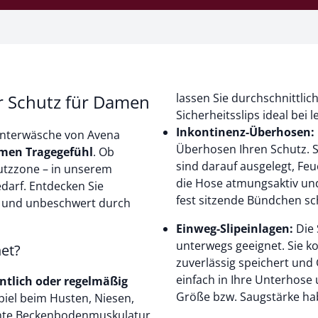
r Schutz für Damen
lassen Sie durchschnittlic
Sicherheitsslips ideal bei 
Inkontinenz-Überhosen:
-Unterwäsche von Avena
Überhosen Ihren Schutz. S
hmen Tragegefühl
. Ob
sind darauf ausgelegt, Feu
utzzone – in unserem
die Hose atmungsaktiv und
darf. Entdecken Sie
fest sitzende Bündchen sc
r und unbeschwert durch
Einweg-Slipeinlagen:
Die 
unterwegs geeignet. Sie k
et?
zuverlässig speichert und 
einfach in Ihre Unterhose
ntlich oder regelmäßig
Größe bzw. Saugstärke hab
iel beim Husten, Niesen,
chte Beckenbodenmuskulatur