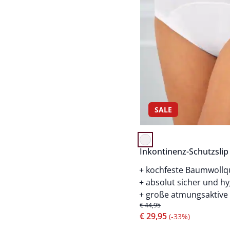
SALE
Inkontinenz-Schutzslip
kochfeste Baumwollqu
absolut sicher und hy
große atmungsaktive
€ 44,95
€ 29,95
(-33%)