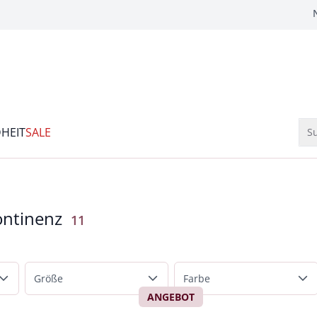
HEIT
SALE
Su
ontinenz
Ergebnisse
11
Größe
Farbe
ANGEBOT
Normalgrößen
Weiß