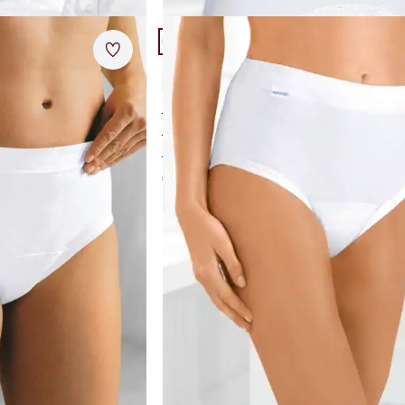
Artikel 8 von 11.
Merkzettel
Damen-Sicherheitsslip Plus
5,0 (7)
zität
gut hautverträglich
elastische Bündchen
er Slip
Schutz: leicht bis extrastark
€ 59,95