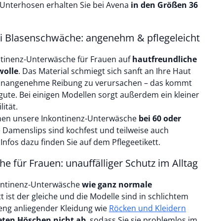
Unterhosen erhalten Sie bei Avena
in den Größen
36
 Blasenschwäche: angenehm & pflegeleicht
ntinenz-Unterwäsche für Frauen auf
hautfreundliche
olle
. Das Material schmiegt sich sanft an Ihre Haut
 unangenehme Reibung zu verursachen – das kommt
ute. Bei einigen Modellen sorgt außerdem ein kleiner
ität.
nen unsere Inkontinenz-Unterwäsche
bei 60 oder
e Damenslips sind kochfest und teilweise auch
nfos dazu finden Sie auf dem Pflegeetikett.
 für Frauen: unauffälliger Schutz im Alltag
ontinenz-Unterwäsche
wie ganz normale
t ist der gleiche und die Modelle sind in schlichtem
 eng anliegender Kleidung wie
Röcken und Kleidern
eten Höschen nicht ab
, sodass Sie sie problemlos im