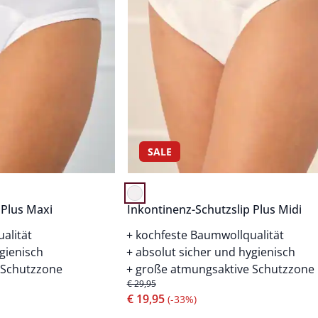
SALE
 Plus Maxi
Inkontinenz-Schutzslip Plus Midi
alität
kochfeste Baumwollqualität
gienisch
absolut sicher und hygienisch
 Schutzzone
große atmungsaktive Schutzzone
€ 29,95
€ 19,95
(-33%)