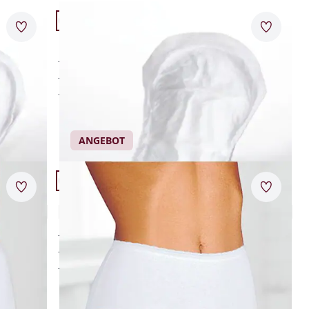
Artikel 3 von 11.
bis 100 €
Bewertungen
Merkzettel
Merkzet
Damen-Slipeinlage Maxi
Neuheiten
Abbrechen
28 Einweg-Slipeinlagen
675 ml Aufnahmevermögen
hautfreundlich und latexfrei
Einzelpreis
€ 16,95
ANGEBOT
Artikel 6 von 11.
Merkzettel
Merkzet
i
Damen-Inkontinenz-Schutzslip Midi
3,9 (13)
kochfeste Baumwollslips
hautfreundlich und hygienisch
mit bi-elastischen Einlagen
Einzelpreis
€ 24,95