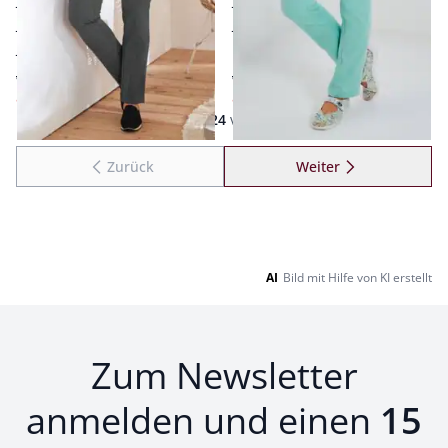
bequemer Komfortbund
bewegungsfreundlich
weich und leicht
pflegeleichter
perfekter Kombipartner
Baumwollmix
ab € 99,95
ab € 109,00
ab
€ 59,95
ab
€ 59,95
(-40%)
(-45%)
Seite 1 geladen. Zeige Produkte 1 bis 24 von 54.
1
bis
24
von
54
Zurück
Weiter
zu Seite 2
AI
Bild mit Hilfe von KI erstellt
Zum Newsletter
anmelden und einen
15