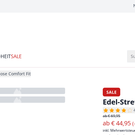
HEIT
SALE
Su
ose Comfort Fit
SALE
Edel-Str
ab € 69,95
ab
€
44,95
(
inkl. Mehrwertsteu