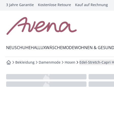
3 Jahre Garantie
Kostenlose Retoure
Kauf auf Rechnung
che springen
vigation springen
inhalt springen
zur Startseite
oter springen
Wechsel in das Menü mit Pfeil-Runter Taste
hnellanmeldung springen
NEU
SCHUHE
HALLUX
WÄSCHE
MODE
WOHNEN & GESUND
Bekleidung
Damenmode
Hosen
Edel-Stretch-Capri H
zur Startseite