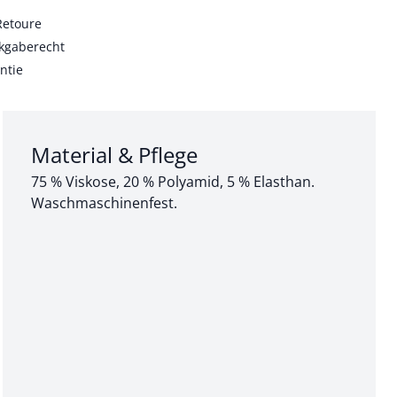
Retoure
kgaberecht
ntie
Abschnitt 3 von 3:
Material & Pflege
75 % Viskose, 20 % Polyamid, 5 % Elasthan.
Waschmaschinenfest.