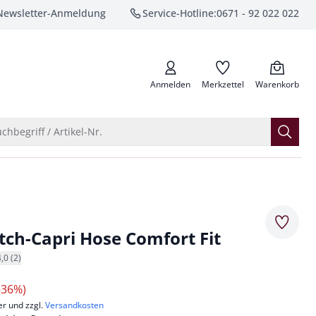
Newsletter-Anmeldung
Service-Hotline:
0671 - 92 022 022
anrufen
Anmelden
Merkzettel
Warenkorb
Suche öffnen
chbegriff / Artikel-Nr.
Merkze
etch-Capri Hose Comfort Fit
4,0 (2)
-36%)
er und zzgl.
Versandkosten