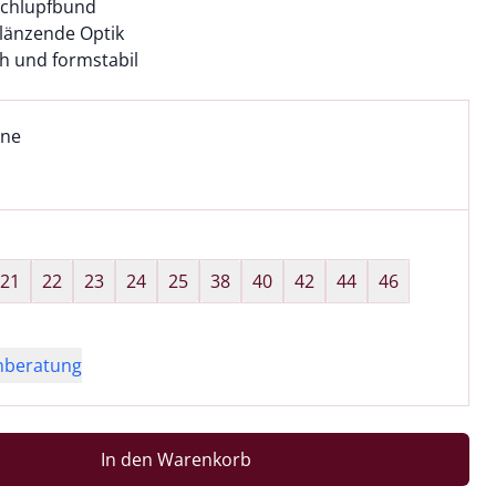
 Schlupfbund
 glänzende Optik
h und formstabil
l:
ell ausgewählt:
ine
ne ausgewählt
wahl:
hts ausgewählt
21
22
23
24
25
38
40
42
44
46
nberatung
In den Warenkorb