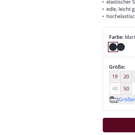
elastischer
edle, leicht
hochelastisc
Farbauswah
aktu
Farbe:
Mar
Farbe Mari
Größenaus
Größe:
nic
19
20
48
50
Größe