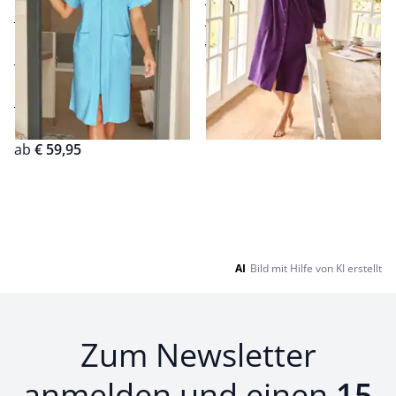
edler Glanz
kuschelig soft und
hoher Baumwoll-Anteil
saugfähig
ab € 89,95
ab
€ 49,95
angenehm
(-44%)
klimatisierend
pflegeleichter
Baumwollmix
ab
€ 59,95
Seite 1 geladen. Zeige Produkte 1 bis 2 von 2.
AI
Bild mit Hilfe von KI erstellt
Zum Newsletter
anmelden und einen
15