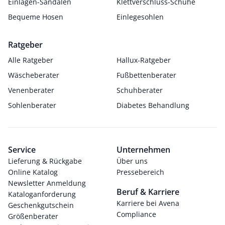
Einlagen-Sandalen
Klettverschluss-Schuhe
Bequeme Hosen
Einlegesohlen
Ratgeber
Alle Ratgeber
Hallux-Ratgeber
Wäscheberater
Fußbettenberater
Venenberater
Schuhberater
Sohlenberater
Diabetes Behandlung
Service
Unternehmen
Lieferung & Rückgabe
Über uns
Online Katalog
Pressebereich
Newsletter Anmeldung
Beruf & Karriere
Kataloganforderung
Karriere bei Avena
Geschenkgutschein
Compliance
Größenberater