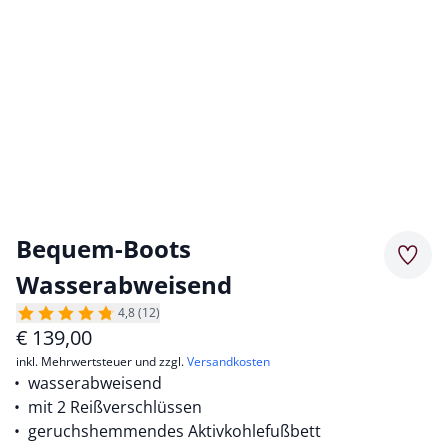
Bequem-Boots
Merkz
Wasserabweisend
4,8 (12)
€
139,00
inkl. Mehrwertsteuer und zzgl.
Versandkosten
wasserabweisend
mit 2 Reißverschlüssen
geruchshemmendes Aktivkohlefußbett