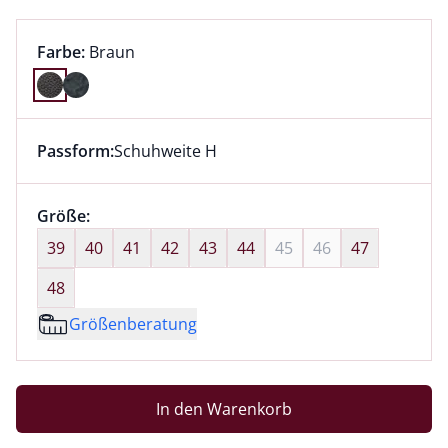
Farbauswahl:
aktuell ausgewählt:
Farbe:
Braun
Farbe Braun ausgewählt
Passform:
Schuhweite H
Dieser Artikel hat die Passform Schuhweite H. für Inf
Größenauswahl:
Größe:
nichts ausgewählt
39
40
41
42
43
44
45
46
47
48
Größenberatung
In den Warenkorb