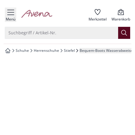
che springen
zur Startseite
vigation springen
Menü
Merkzettel
Warenkorb
inhalt springen
Suche öffnen
Suchbegriff / Artikel-Nr.
oter springen
Schuhe
Herrenschuhe
Stiefel
Bequem-Boots Wasserabweise
zur Startseite
hnellanmeldung springen