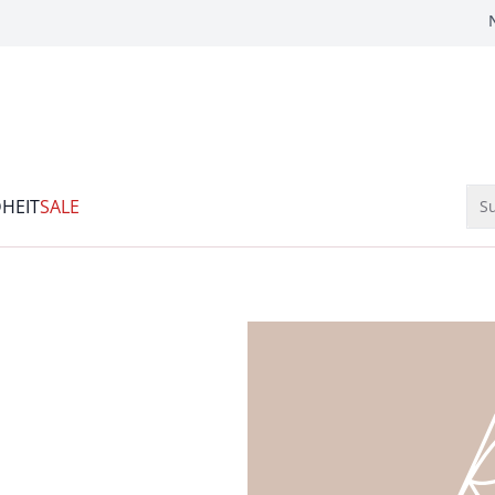
HEIT
SALE
Su
R