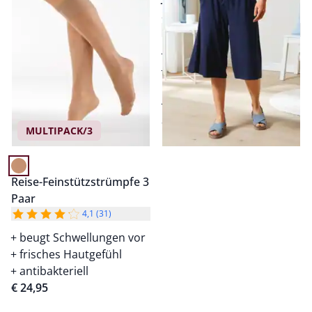
Schlupfbund
4,6 (16)
weiche. leichte Viskose
bewegungsfreundlicher
Jersey
elastischer Schlupfbund
ab
€ 59,95
MULTIPACK/3
Reise-Feinstützstrümpfe 3
Paar
4,1 (31)
beugt Schwellungen vor
frisches Hautgefühl
antibakteriell
€ 24,95