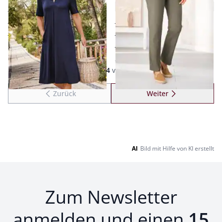
4,4 (9)
weicher Viskose-Jersey
bewegungsfreundlich
kühlend
pflegeleicht
strapazierfähig
ab
€ 79,95
leichtes Tragegefühl
ab
€ 99,95
Seite 1 geladen. Zeige Produkte 1 bis 24 von 213.
1
bis
24
von
213
Zurück
Weiter
zu Seite 2
AI
Bild mit Hilfe von KI erstellt
Zum Newsletter
anmelden und einen
15