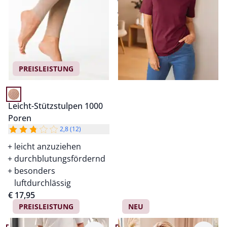
bewegungselastisch
strapazierfähig
hoher Baumwollanteil
Einzelpreis ab
€ 39,95
PREISLEISTUNG
Leicht-Stützstulpen 1000
Poren
2,8 (12)
leicht anzuziehen
durchblutungsfördernd
besonders
luftdurchlässig
€ 17,95
PREISLEISTUNG
NEU
Artikel 3 von 24.
Artikel 4 von 24.