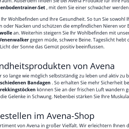
m. Außerdem finden Sie bei Avena Produkte für Ihre Fuß- 
enbodentrainer-Set
, mit dem Sie einer schwächer werde
ür Ihr Wohlbefinden und Ihre Gesundheit. So tun Sie sowohl 
n oder Nacken und schützen die empfindlichen Nieren vor
wolle
an. Weiterhin steigern Sie Ihr Wohlbefinden mit uns
 Venenwalker
gegen müde, schwere Beine. Tageslicht hebt di
 Licht der Sonne das Gemüt positiv beeinflussen.
esundheitsprodukten von Avena
 so lange wie möglich selbstständig zu leben und aktiv zu 
rschiedenen Bandagen
. So erhalten Sie mehr Sicherheit 
 Trekkingstöcken
können Sie an der frischen Luft wandern 
 die Gelenke in Schwung. Nebenbei stärken Sie Ihre Muskulat
estellen im Avena-Shop
iment von Avena in großer Vielfalt. Wir erleichtern Ihnen d