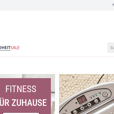
HEIT
SALE
Su
FITNESS
ÜR ZUHAUSE