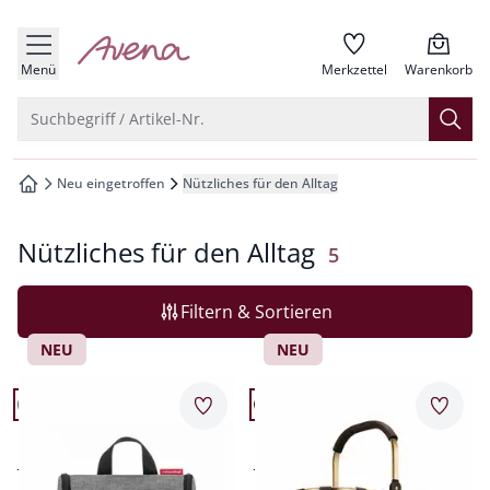
che springen
zur Startseite
vigation springen
Menü
Merkzettel
Warenkorb
inhalt springen
Suche öffnen
Suchbegriff / Artikel-Nr.
oter springen
Neu eingetroffen
Nützliches für den Alltag
zur Startseite
hnellanmeldung springen
Nützliches für den Alltag
Ergebnisse
5
Filtern & Sortieren
NEU
NEU
Artikel 1 von 5.
Artikel 2 von 5.
Merkzettel
Merkz
Reisenthel Kulturtasche
Reisenthel Einkaufskorb
großzügig und geräumig
viel Stauraum