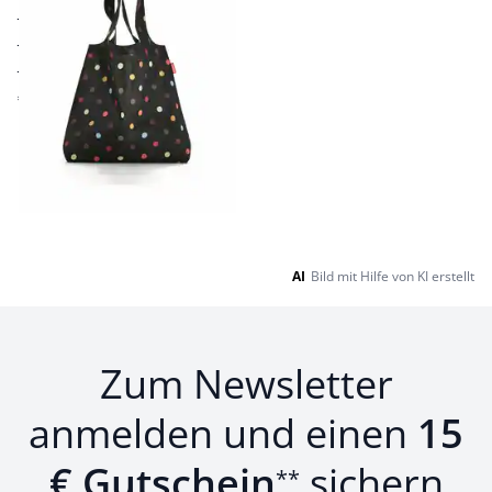
spart Plastiktüten
bequem zu tragen
winzig klein faltbar
€ 6,95
Seite 1 geladen. Zeige Produkte 1 bis 5 von 5.
AI
Bild mit Hilfe von KI erstellt
Zum Newsletter
anmelden und einen
15
€ Gutschein
sichern
**