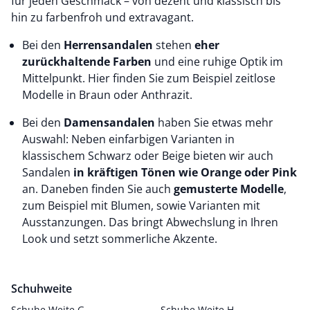
für jeden Geschmack – von dezent und klassisch bis
hin zu farbenfroh und extravagant.
Bei den
Herrensandalen
stehen
eher
zurückhaltende Farben
und eine ruhige Optik im
Mittelpunkt. Hier finden Sie zum Beispiel zeitlose
Modelle in Braun oder Anthrazit.
Bei den
Damensandalen
haben Sie etwas mehr
Auswahl: Neben einfarbigen Varianten in
klassischem Schwarz oder Beige bieten wir auch
Sandalen
in kräftigen Tönen wie Orange oder Pink
an.
Daneben finden Sie auch
gemusterte Modelle
,
zum Beispiel mit Blumen, sowie Varianten mit
Ausstanzungen. Das bringt Abwechslung in Ihren
Look und setzt sommerliche Akzente.
Schuhweite
Schuhe Weite G
Schuhe Weite H