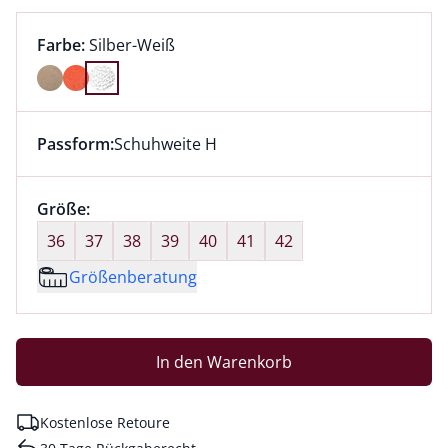
Farbauswahl:
aktuell ausgewählt:
Farbe:
Silber-Weiß
Farbe Silber-Weiß ausgewählt
Passform:
Schuhweite H
Dieser Artikel hat die Passform Schuhweite H. für Inf
Größenauswahl:
Größe:
nichts ausgewählt
36
37
38
39
40
41
42
Größenberatung
In den Warenkorb
Kostenlose Retoure