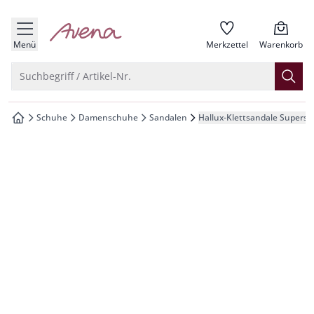
che springen
zur Startseite
vigation springen
Menü
Merkzettel
Warenkorb
inhalt springen
Suche öffnen
Suchbegriff / Artikel-Nr.
oter springen
Schuhe
Damenschuhe
Sandalen
Hallux-Klettsandale Superso
zur Startseite
hnellanmeldung springen