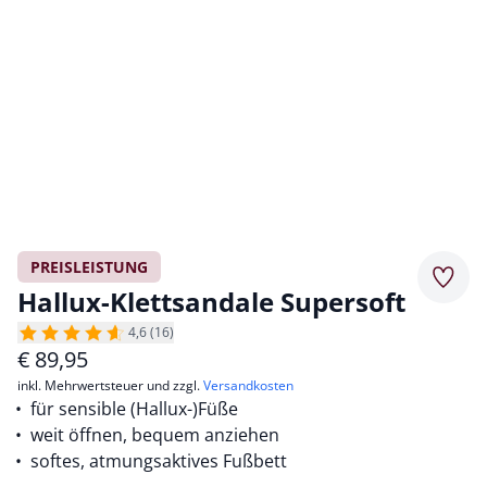
PREISLEISTUNG
Merkz
Hallux-Klettsandale Supersoft
4,6 (16)
€
89,95
inkl. Mehrwertsteuer und zzgl.
Versandkosten
für sensible (Hallux-)Füße
weit öffnen, bequem anziehen
softes, atmungsaktives Fußbett