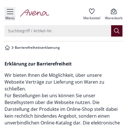
che springen
zur Startseite
vigation springen
Menü
Merkzettel
Warenkorb
inhalt springen
Suche öffnen
Suchbegriff / Artikel-Nr.
oter springen
Barrierefreiheitserklaerung
zur Startseite
hnellanmeldung springen
Erklärung zur Barrierefreiheit
Wir bieten Ihnen die Möglichkeit, über unsere
Webseite Verträge zur Lieferung von Waren zu
schließen.
Für Bestellungen bei uns können Sie unser
Bestellsystem über die Webseite nutzen. Die
Darstellung der Produkte im Online-Shop stellt dabei
kein rechtlich bindendes Angebot, sondern einen
unverbindlichen Online-Katalog dar. Die elektronische