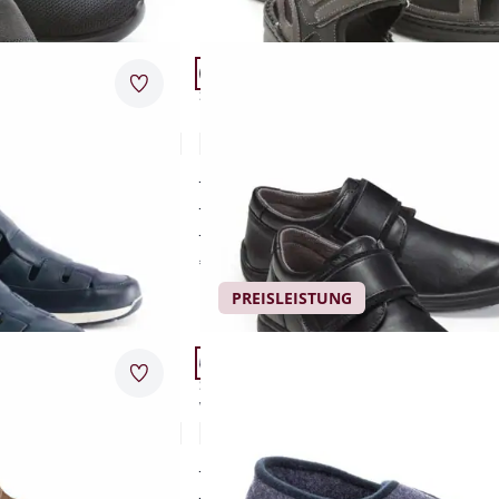
Artikel 8 von 12.
.
Passform Schuhweite K.
Merkzettel
Schuhweite K
huh
Hallux-Klettslipper Extraweit
4,5 (13)
sorber
für empfindliche Füße
r
Extra-Weite K
soft und anpassungsfähig
€ 99,95
PREISLEISTUNG
Artikel 11 von 12.
.
Passform Schuhweite G.
Merkzettel
Schuhweite G
huh
Wollfilz-Klettslipper
4,7 (53)
sorber
wärmender Wollfilz
r
angenehm atmungsaktiv