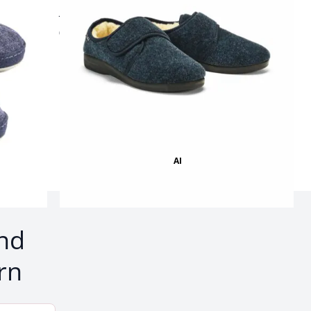
Qualität der Marke OrtoMed®
€ 34,95
AI
Bild mit Hilfe von KI erstellt
nd
rn