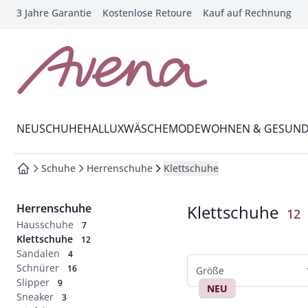
3 Jahre Garantie
Kostenlose Retoure
Kauf auf Rechnung
che springen
vigation springen
inhalt springen
zur Startseite
oter springen
Wechsel in das Menü mit Pfeil-Runter Taste
hnellanmeldung springen
NEU
SCHUHE
HALLUX
WÄSCHE
MODE
WOHNEN & GESUND
Schuhe
Herrenschuhe
Klettschuhe
zur Startseite
Herrenschuhe
Klettschuhe
Erg
12
Hausschuhe
7
Klettschuhe
12
Sandalen
4
Schnürer
16
Größe
Slipper
9
NEU
Sneaker
Schuhgrößen
3