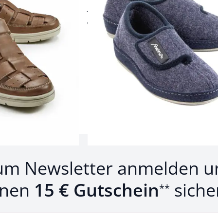
rutschfeste Sohle
€ 59,95
Produkte 1 bis 12 von 12.
um Newsletter anmelden u
inen
15 € Gutschein
siche
**