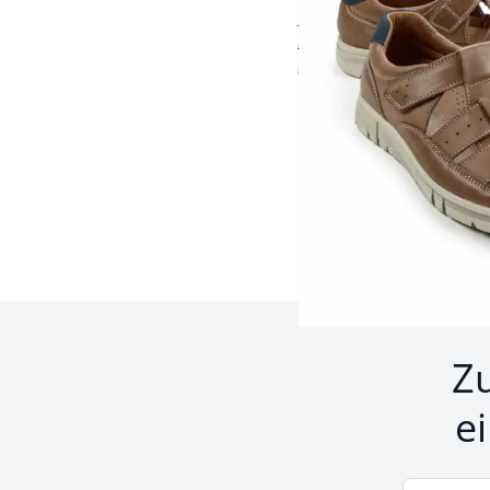
supersoftes Leder
€ 89,95
€ 59,95
(-33%)
Seite 1 geladen. Zeige 
Z
e