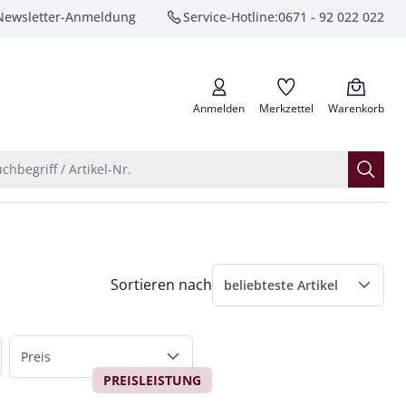
Newsletter-Anmeldung
Service-Hotline:
0671 - 92 022 022
anrufen
Anmelden
Merkzettel
Warenkorb
Suche öffnen
chbegriff / Artikel-Nr.
Menü Sortierung: beliebteste Artikel ausge
Sortieren nach
beliebteste Artikel
beliebteste Artikel
Preis
Preis aufsteigend
PREISLEISTUNG
bis 50 €
Preis absteigend