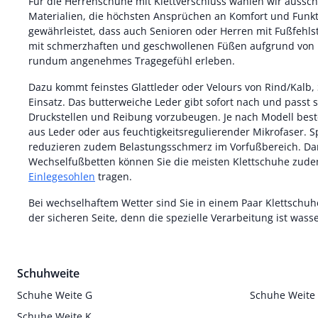
Für die Herrenschuhe mit Klettverschluss wählen wir aussch
Materialien, die höchsten Ansprüchen an Komfort und Funkt
gewährleistet, dass auch Senioren oder Herren mit Fußfehls
mit schmerzhaften und geschwollenen Füßen aufgrund von 
rundum angenehmes Tragegefühl erleben.
Dazu kommt feinstes Glattleder oder Velours von Rind/Kalb
Einsatz. Das butterweiche Leder gibt sofort nach und passt 
Druckstellen und Reibung vorzubeugen. Je nach Modell best
aus Leder oder aus feuchtigkeitsregulierender Mikrofaser. S
reduzieren zudem Belastungsschmerz im Vorfußbereich. Dan
Wechselfußbetten können Sie die meisten Klettschuhe zude
Einlegesohlen
tragen.
Bei wechselhaftem Wetter sind Sie in einem Paar Klettsch
der sicheren Seite, denn die spezielle Verarbeitung ist was
Schuhweite
Schuhe Weite G
Schuhe Weite
Schuhe Weite K