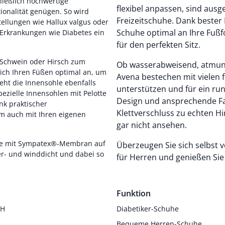
ließlich hochwertige
flexibel anpassen, sind au
ionalität genügen. So wird
Freizeitschuhe. Dank bester
tellungen wie Hallux valgus oder
Schuhe optimal an Ihre Fuß
Erkrankungen wie Diabetes ein
für den perfekten Sitz.
, Schwein oder Hirsch zum
Ob wasserabweisend, atmung
sich Ihren Füßen optimal an, um
Avena bestechen mit vielen f
eht die Innensohle ebenfalls
unterstützen und für ein r
pezielle Innensohlen mit Pelotte
Design und ansprechende Fa
k praktischer
Klettverschluss zu echten H
m auch mit Ihren eigenen
gar nicht ansehen.
uhe mit Sympatex®-Membran auf
Überzeugen Sie sich selbst v
ser- und winddicht und dabei so
für Herren und genießen Sie
Funktion
 H
Diabetiker-Schuhe
Bequeme Herren-Schuhe