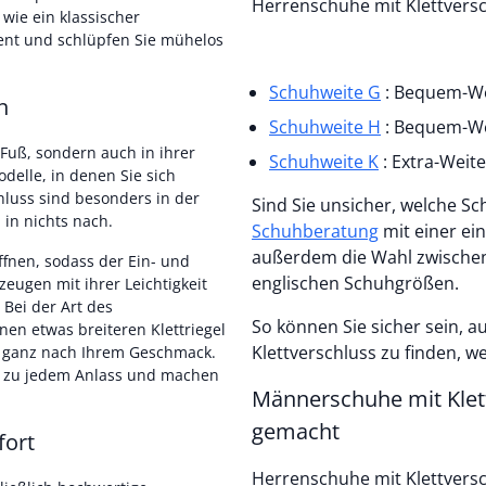
Herrenschuhe mit Klettversc
wie ein klassischer
ent und schlüpfen Sie mühelos
Schuhweite G
: Bequem-We
n
Schuhweite H
: Bequem-Wei
 Fuß, sondern auch in ihrer
Schuhweite K
: Extra-Weite
delle, in denen Sie sich
hluss sind besonders in der
Sind Sie unsicher, welche Schu
 in nichts nach.
Schuhberatung
mit einer einfachen Anleitung weiter. Bei der Größe haben Sie
außerdem die Wahl zwischen
öffnen, sodass der Ein- und
englischen Schuhgrößen.
zeugen mit ihrer Leichtigkeit
Bei der Art des
So können Sie sicher sein, 
nen etwas breiteren Klettriegel
Klettverschluss zu finden, w
– ganz nach Ihrem Geschmack.
n zu jedem Anlass und machen
Männerschuhe mit Klett
gemacht
fort
Herrenschuhe mit Klettversch