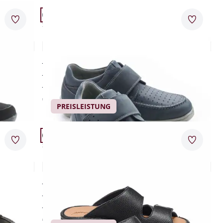
Artikel 3 von 12.
bis 100 €
Bewertungen
Passform Schuhweite H.
Merkzettel
Merkzet
Schuhweite H
bis 150 €
Bequem-Leicht-Klettschuh
Neuheiten
4,7 (12)
Abbrechen
luftige Klima-Ausstanzungen
optimal anpassbar
stoßdämpfende Sohle
€ 119,00
PREISLEISTUNG
Artikel 6 von 12.
Passform Schuhweite H.
Merkzettel
Merkzet
Schuhweite H
Hallux-Klettpantolette Supersoft
4,5 (11)
für empfindliche Füße
weit öffnen, bequem einsteigen
perfekte Bodenhaftung
€ 79,95