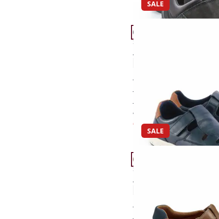
SALE
Artikel 7 von 12.
Passform Schuhweite G
Schuhweite G
Antishock-Sandalensc
4,4 (38)
dämpfender Shockab
atmungsaktives Futte
supersoftes Leder
€ 99,95
€ 59,95
(-40%)
SALE
Artikel 10 von 12.
Passform Schuhweite G
Schuhweite G
Antishock-Sandalensc
4,7 (3)
dämpfender Shockab
atmungsaktives Futte