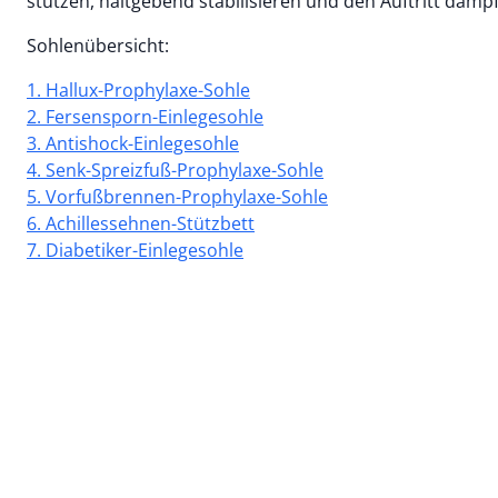
stützen, haltgebend stabilisieren und den Auftritt dämp
Sohlenübersicht:
1. Hallux-Prophylaxe-Sohle
2. Fersensporn-Einlegesohle
3. Antishock-Einlegesohle
4. Senk-Spreizfuß-Prophylaxe-Sohle
5. Vorfußbrennen-Prophylaxe-Sohle
6. Achillessehnen-Stützbett
7. Diabetiker-Einlegesohle