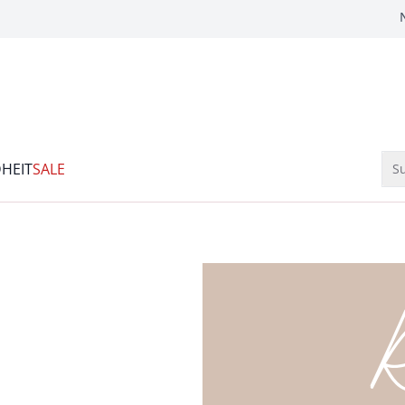
HEIT
SALE
Su
R