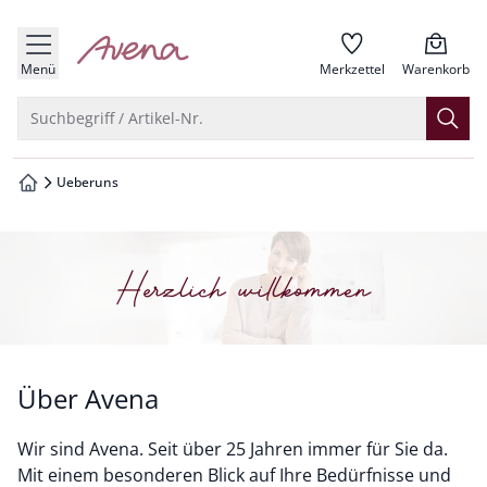
che springen
zur Startseite
vigation springen
Menü
Merkzettel
Warenkorb
inhalt springen
Suche öffnen
Suchbegriff / Artikel-Nr.
oter springen
Ueberuns
zur Startseite
hnellanmeldung springen
Herzlich willkommen
Über Avena
Wir sind Avena. Seit über 25 Jahren immer für Sie da.
Mit einem besonderen Blick auf Ihre Bedürfnisse und