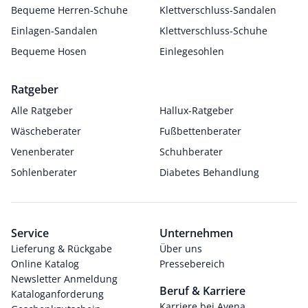
Bequeme Herren-Schuhe
Klettverschluss-Sandalen
Einlagen-Sandalen
Klettverschluss-Schuhe
Bequeme Hosen
Einlegesohlen
Ratgeber
Alle Ratgeber
Hallux-Ratgeber
Wäscheberater
Fußbettenberater
Venenberater
Schuhberater
Sohlenberater
Diabetes Behandlung
Service
Unternehmen
Lieferung & Rückgabe
Über uns
Online Katalog
Pressebereich
Newsletter Anmeldung
Beruf & Karriere
Kataloganforderung
Karriere bei Avena