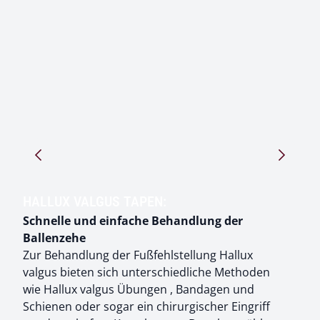
Pfeil nach rechts
Pfeil na
HALLUX VALGUS TAPEN:
Schnelle und einfache Behandlung der
Ballenzehe
Zur Behandlung der Fußfehlstellung Hallux
valgus bieten sich unterschiedliche Methoden
wie Hallux valgus Übungen , Bandagen und
Schienen oder sogar ein chirurgischer Eingriff