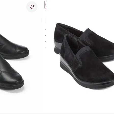
.
Passform Schuhweite H.
Merkzettel
Schuhweite H
eicht
Hallux-Slipper Keilabsatz
4,5 (10)
e
für empfindliche Füße
tter
optimaler Sitz dank Dehnzone
nahtfreier Vorfuß
€ 99,95
Produkte 1 bis 24 von 30.
1
bis
24
von
30
Zurück
Weiter
zu 