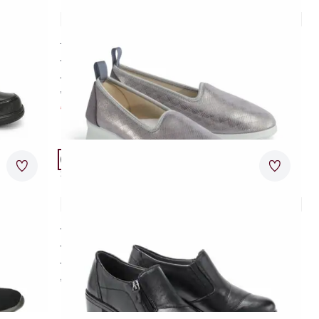
Hallux-Slipper Superstretch
5,0 (5)
für Hallux- und sensible Füße
super-elastisch
besonders rutschfeste Sohle
€ 69,95
€ 49,95
(-29%)
Artikel 21 von 24.
Passform Schuhweite H.
Merkzettel
Merkzet
Schuhweite H
Hallux-Pumps
2,5 (4)
für empfindliche (Hallux-)Füße
super-flexible Laufsohle
außenliegender Reißverschluss
€ 99,95
Artikel 24 von 24.