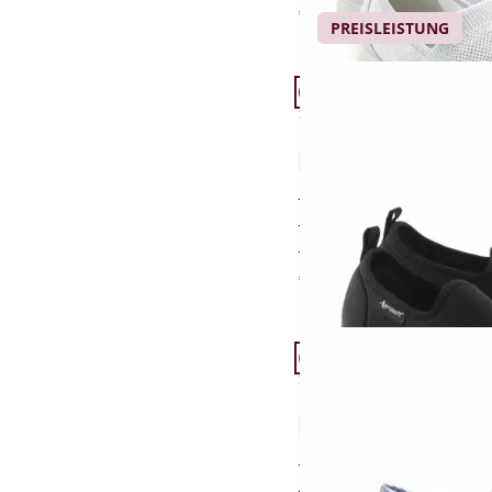
€ 69,95
(-13%)
PREISLEISTUNG
Artikel 7 von 24.
Passform Schuhweite H
Schuhweite H
Hallux-Slipper Antisho
4,4 (24)
aus weichem Stretchm
Sohle mit dämpfende
herrlich leicht
€ 59,95
Artikel 10 von 24.
Passform Schuhweite H
Schuhweite H
Hallux-Slipper Ballenso
1,0 (2)
nahtfrei im Vorfußbe
nachgiebig flexibel