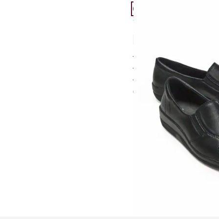
Passform Schuhweite G
Schuhweite G
Hallux-Slipper-Thermol
4,6 (13)
für empfindliche Füß
wärmendes Thermofu
federleicht am Fuß
€ 89,95
Seite 1 geladen. Zeige 