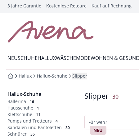
3 Jahre Garantie
Kostenlose Retoure
Kauf auf Rechnung
che springen
vigation springen
inhalt springen
zur Startseite
oter springen
Wechsel in das Menü mit Pfeil-Runter Taste
hnellanmeldung springen
NEU
SCHUHE
HALLUX
WÄSCHE
MODE
WOHNEN & GESUND
Hallux
Hallux-Schuhe
Slipper
zur Startseite
Hallux-Schuhe
Slipper
Ergebniss
30
Ballerina
16
Hausschuhe
1
Klettschuhe
11
Pumps und Trotteurs
4
Für wen?
Sandalen und Pantoletten
30
NEU
Schnürer
36
Damen