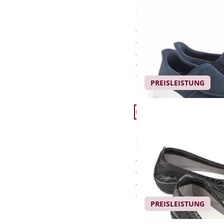
Hallux Ultraleicht Schlu
4,8 (10)
mit Schlupf-System
ultraleicht
für sensible (Hallux-)
€ 79,95
€ 39,95
(-50%)
PREISLEISTUNG
Artikel 19 von 24.
+2
Passform Schuhweite H
Schuhweite H
Hallux-Softslipper Supe
4,5 (314)
für empfindliche Füß
druckfrei und flexibel
wunderbar leicht
€ 59,95
PREISLEISTUNG
Artikel 22 von 24.