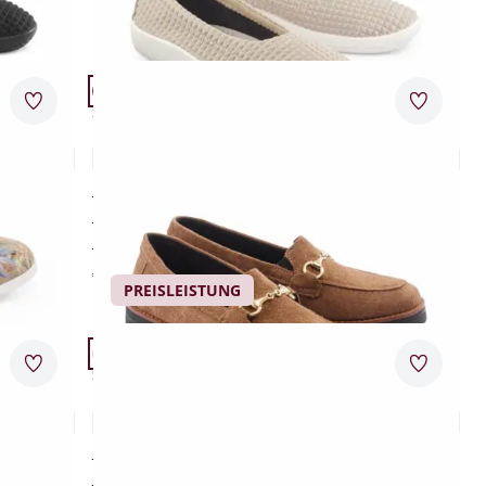
Artikel 9 von 24.
Passform Schuhweite G.
Merkzettel
Merkzet
Schuhweite G
Hallux-Slipper Schrittsicher
4,2 (14)
für empfindliche Füße
rutschfeste, leichte Laufsohle
besonders weiches Fußbett
€ 99,95
PREISLEISTUNG
Artikel 12 von 24.
Passform Schuhweite H.
Merkzettel
Merkzet
Schuhweite H
Hallux-Slipper Multitalent
3,7 (3)
für Hallux- und sensible Füße
luftig und bequem