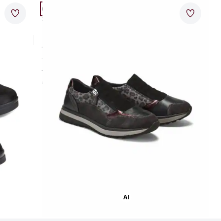
Passform Schuhweite H.
Merkzettel
Merkzet
Schuhweite H
Hallux-Slipper Multikomfort
für Hallux- und sensible Füße
flexible und rutschfeste Laufsohle
auch für orthopädische Einlagen
€ 99,95
Seite 2
AI
Bild mit Hilfe von KI erstellt