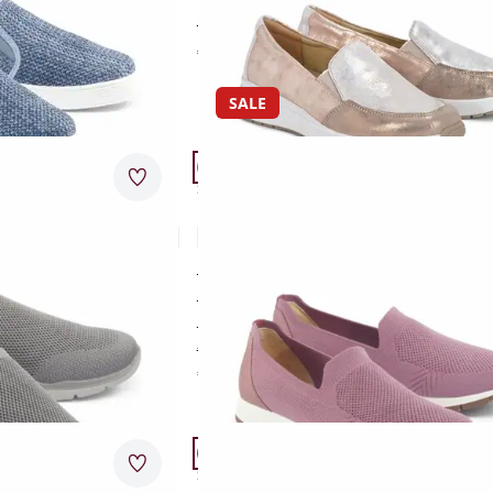
he Einlagen
Qualität der Marke Fidelio
€ 149,00
SALE
Artikel 14 von 24.
+1
.
Passform Schuhweite G.
Merkzettel
Schuhweite G
cht
Hallux-Slipper Leichtgewicht
4,8 (10)
e Füße
elastischer Ballenbereich
mes Textil
luftig und federleicht
hle
herausnehmbares Memory-Fußbe
€ 79,95
€ 44,95
(-44%)
Artikel 17 von 24.
.
Passform Schuhweite K.
Merkzettel
Schuhweite K