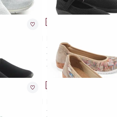
Artikel 8 von 24.
.
Passform Schuhweite G.
Merkzettel
Schuhweite G
ck
Hallux-Slipper Keilabsatz
4,3 (4)
aterial
für sensible Füße
m Antishock-Pfad
rückenfreundlicher Keilabsatz
weich gepolsterte Schmalferse
€ 89,95
Artikel 11 von 24.
.
Passform Schuhweite H.
Merkzettel
Schuhweite H
ft
Fidelio- Hallux Komfortslipper
5,0 (1)
reich
hochwertiges, softes Leder
druckentlastend dehnbar