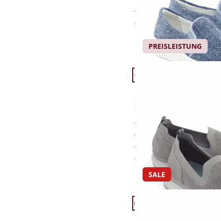
auch für orthopädisc
€ 99,95
PREISLEISTUNG
Artikel 13 von 24.
Passform Schuhweite G
Schuhweite G
Hallux-Slipper Extralei
4,2 (51)
ideal für empfindlich
leichtes, anschmiegsa
schrittdämpfende So
€ 89,95
SALE
Artikel 16 von 24.
Passform Schuhweite G
Schuhweite G