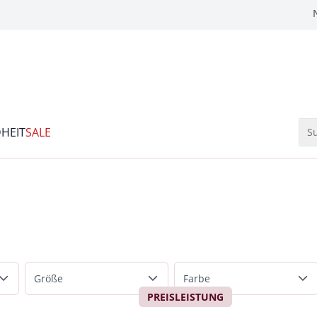
HEIT
SALE
Su
e
Größe
Farbe
PREISLEISTUNG
Schuhgrößen
Beige