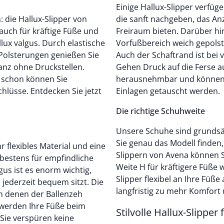
Einige Hallux-Slipper verfüg
: die Hallux-Slipper von
die sanft nachgeben, das A
 auch für kräftige Füße und
Freiraum bieten. Darüber hi
ux valgus. Durch elastische
Vorfußbereich weich gepols
 Polsterungen genießen Sie
Auch der Schaftrand ist bei 
anz ohne Druckstellen.
Gehen Druck auf die Ferse au
d schon können Sie
herausnehmbar und können b
hlüsse. Entdecken Sie jetzt
Einlagen getauscht werden.
Die richtige Schuhweite
Unsere Schuhe sind grundsätz
Sie genau das Modell finden,
r flexibles Material und eine
Slippern von Avena können S
bestens für empfindliche
Weite H für kräftigere Füße 
us ist es enorm wichtig,
Slipper flexibel an Ihre Füß
 jederzeit bequem sitzt. Die
langfristig zu mehr Komfort
n denen der Ballenzeh
 werden Ihre Füße beim
Stilvolle Hallux-Slipper
 Sie verspüren keine