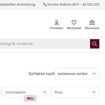
Newsletter-Anmeldung
Service-Hotline:
0671 - 92 022 022
anrufen
Anmelden
Merkzettel
Warenkorb
Suche öffnen
chbegriff / Artikel-Nr.
Menü Sortierung: beliebteste Artikel ausge
Sortieren nach
beliebteste Artikel
beliebteste Artikel
Schuhweiten
Preis
Preis aufsteigend
NEU
Schuhweite G
bis 50 €
Preis absteigend