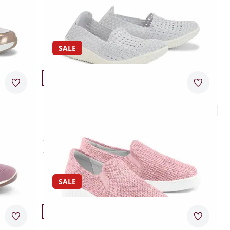
schrittdämpfende Sohle
€ 69,95
SALE
Artikel 15 von 24.
Passform Schuhweite H.
Merkzettel
Merkzet
Schuhweite H
Hallux-Slipper Ballensoft
5,0 (1)
nahtfrei im Vorfußbereich
nachgiebig flexibel
tt
auch für orthopädische Einlagen
€ 99,95
€ 59,95
(-40%)
SALE
Artikel 18 von 24.
Passform Schuhweite G.
Merkzettel
Merkzet
Schuhweite G