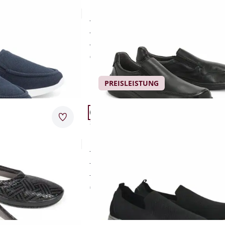
pf Slipper
Hallux Leder Slipper
für empfindliche (Hallux-)Füße
bequeme Dehnzonen
Extra-Weite K
Füße
€ 119,00
PREISLEISTUNG
Artikel 20 von 24.
.
Passform Schuhweite G.
Merkzettel
Schuhweite G
rleicht
Hallux-Slipper Leichtgewicht
elastischer Ballenbereich
e
federleicht
herausnehmbares Fußbett
€ 79,95
Artikel 23 von 24.