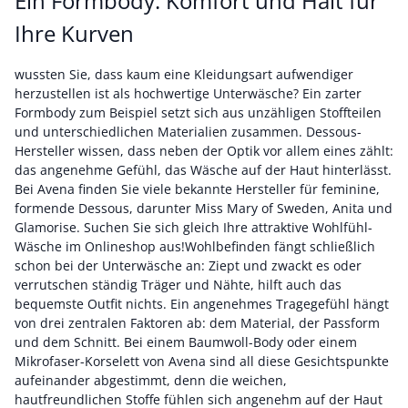
Ein Formbody: Komfort und Halt für
Ihre Kurven
wussten Sie, dass kaum eine Kleidungsart aufwendiger
herzustellen ist als hochwertige Unterwäsche? Ein zarter
Formbody zum Beispiel setzt sich aus unzähligen Stoffteilen
und unterschiedlichen Materialien zusammen. Dessous-
Hersteller wissen, dass neben der Optik vor allem eines zählt:
das angenehme Gefühl, das Wäsche auf der Haut hinterlässt.
Bei Avena finden Sie viele bekannte Hersteller für feminine,
formende Dessous, darunter Miss Mary of Sweden, Anita und
Glamorise. Suchen Sie sich gleich Ihre attraktive Wohlfühl-
Wäsche im Onlineshop aus!Wohlbefinden fängt schließlich
schon bei der Unterwäsche an: Ziept und zwackt es oder
verrutschen ständig Träger und Nähte, hilft auch das
bequemste Outfit nichts. Ein angenehmes Tragegefühl hängt
von drei zentralen Faktoren ab: dem Material, der Passform
und dem Schnitt. Bei einem Baumwoll-Body oder einem
Mikrofaser-Korselett von Avena sind all diese Gesichtspunkte
aufeinander abgestimmt, denn die weichen,
hautfreundlichen Stoffe fühlen sich angenehm auf der Haut