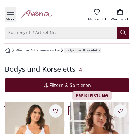
che springen
zur Startseite
vigation springen
Menü
Merkzettel
Warenkorb
inhalt springen
Suche öffnen
Suchbegriff / Artikel-Nr.
oter springen
Wäsche
Damenwäsche
Bodys und Korseletts
zur Startseite
hnellanmeldung springen
Bodys und Korseletts
Ergebnisse
4
Filtern & Sortieren
PREISLEISTUNG
Artikel 1 von 4.
Artikel 2 von 4.
Merkzettel
Merkz
BH-Hemd Stütz-Kreuz
BH-Hemd Formschön
4,0 (3)
4,0 (13)