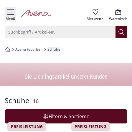
che springen
zur Startseite
vigation springen
Menü
Merkzettel
Warenkorb
inhalt springen
Suche öffnen
Suchbegriff / Artikel-Nr.
oter springen
Avena Favoriten
Schuhe
zur Startseite
hnellanmeldung springen
Die Lieblingsartikel unserer Kunden
Schuhe
Ergebnisse
16
Filtern & Sortieren
PREISLEISTUNG
PREISLEISTUNG