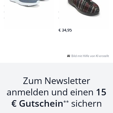
weiches Frottee-Futter
Schafswolle
Extra-Weite K
wunderbar leicht
€ 139,00
Qualität der Marke
OrtoMed®
€ 34,95
Seite 1 geladen. Zeige Produkte 1 bis 16 von 16.
AI
Bild mit Hilfe von KI erstellt
Zum Newsletter
anmelden und einen
15
€ Gutschein
sichern
**