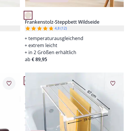
Frankenstolz-Steppbett Wildseide
4,8 (12)
temperaturausgleichend
extrem leicht
in 2 Größen erhältlich
ab
€ 89,95
Artikel 9 von 24.
Merkzettel
Merkzet
Wäschetrockner
4,3 (9)
steht stabil
platzsparend zusammenklappbar
für drinnen und draußen
n
€ 59,95