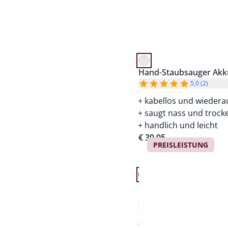
Hand-Staubsauger Akk
5,0 (2)
kabellos und wiedera
saugt nass und trock
handlich und leicht
€ 39,95
PREISLEISTUNG
Artikel 19 von 24.
+2
Passform Schuhweite G
Schuhweite G
Hallux-Sandale Stretch
4,6 (78)
für empfindliche Füß