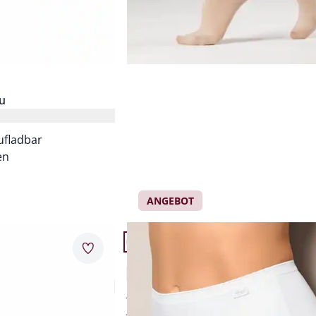
u
ufladbar
en
ANGEBOT
Artikel 20 von 24.
.
Merkzettel
Bio-Baumwoll-Formslip
einsatz
4,5 (227)
taillenhoch geschnitten
e
bequem und leicht formend