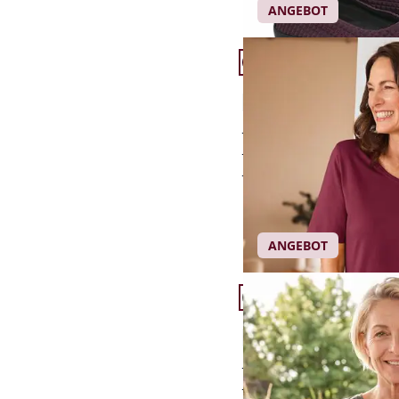
ANGEBOT
Artikel 10 von 24.
+6
Halbarm-Shirt Baumwo
4,7 (59)
bewegungselastisch
strapazierfähig
hoher Baumwollantei
Einzelpreis ab
€ 39,95
ANGEBOT
Artikel 13 von 24.
+8
Langarm-Shirt Baumwo
4,8 (56)
bewegungselastisch
strapazierfähig, langl