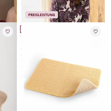
pflegeleicht
AI
ab
€ 59,95
PREISLEISTUNG
Artikel 18 von 24.
Merkzettel
Merkzet
Anti-Rutsch-Duschmatte
4,3 (12)
sicher im Nassen stehen
Füße waschen ohne Bücken
schnelltrocknend
€ 19,95