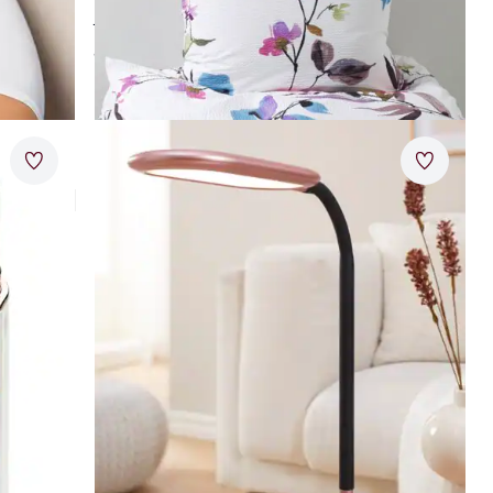
bügelfrei
ab
€ 49,95
Artikel 24 von 24.
Merkzettel
Merkzet