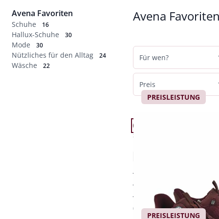
Avena Favoriten
Avena Favorite
Schuhe
16
Hallux-Schuhe
30
Mode
30
Nützliches für den Alltag
24
Für wen?
Wäsche
22
Damen
Preis
Herren
PREISLEISTUNG
bis 50 €
Artikel 1 von 24.
Abbrechen
bis 100 €
+4
Passform Schuhweite H
Schuhweite H
bis 150 €
Hallux-Schlupf Schnüre
4,6 (102)
bis 200 €
praktische Schlupf-F
elastische Schnürsen
Abbrechen
herrlich leicht
€ 79,95
PREISLEISTUNG