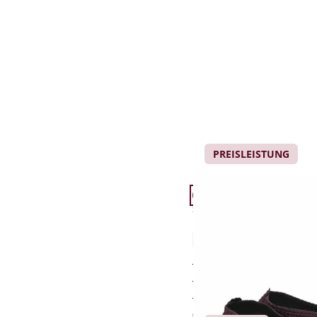
PREISLEISTUNG
Artikel 7 von 24.
+8
Passform Schuhweite H
Schuhweite H
Hallux-Softslipper
4,6 (1328)
für empfindliche (Hal
rundum druckfrei und 
elastischer Ballen-/Z
€ 59,95