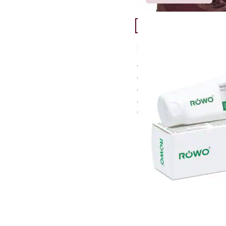
Artikel 4 von 24.
Röwo-Bein-und Venenb
4,8 (9)
belebt schwere Beine
mit erfrischender Mi
spendet Feuchtigkeit
€ 16,95
0,2 l (€ 84,75 pro l)