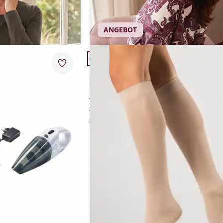
l
ab
€ 69,95
ANGEBOT
Artikel 17 von 24.
+2
Merkzettel
Leicht-Stützstrumpf 1000 Poren
3,9 (34)
wohltuende Wirkung
luftdurchlässig gestrickt
weicher Softbund
Einzelpreis
€ 22,95
AI