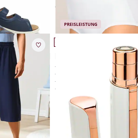
e
anschmiegsam weich
rschlüsse
Einzelpreis ab
€ 16,95
PREISLEISTUNG
Artikel 23 von 24.
Merkzettel
lupfbund
Lady-Pocket-Shaver
4,4 (11)
e
verhindert Hautirritationen
r Jersey
spritzwasserfest
und
ideal für unterwegs
€ 24,95