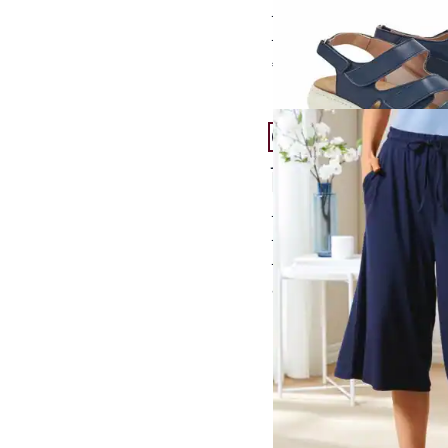
elastische Ballenparti
4 anpassbare Klettve
€ 79,95
Artikel 22 von 24.
Jersey-Hosenrock Sch
4,6 (16)
weiche. leichte Viskos
bewegungsfreundliche
elastischer Schlupfb
ab
€ 59,95