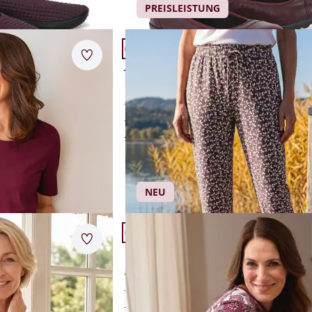
PREISLEISTUNG
44
45
46
47
Artikel 11 von 24.
+3
Sohlengrößen
Merkzettel
lle
Jersey Schlupfhose
36
37
38
39
4,6 (24)
bewegungsfreundlicher Jersey
40
41
42
43
atmungsaktiv
44
45
46
l
weich und fließend
ab
€ 59,95
NEU
Artikel 14 von 24.
Merkzettel
lle
Baumwoll-Schlafanzug Paisley
reine Baumwolle
atmungsaktiv
ebig
temperaturausgleichend