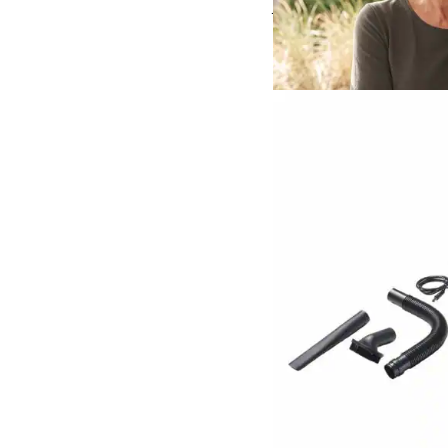
hoher Baumwollantei
Einzelpreis ab
€ 49,95
Artikel 16 von 24.