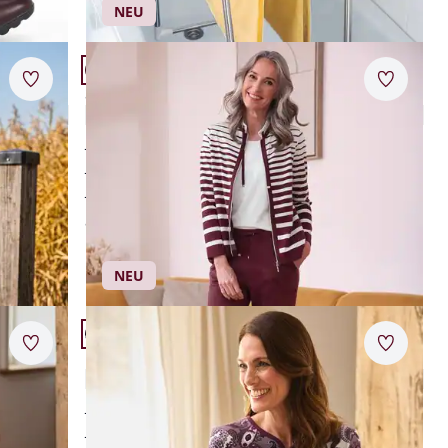
NEU
Artikel 12 von 24.
+1
Merkzettel
Merkzet
Streifen-Hausanzug Ottoman
4,7 (13)
mit hautfreundlicher Baumwolle
leicht und weich
raffinierte Ottoman-Struktur
ab
€ 119,00
NEU
Artikel 15 von 24.
Merkzettel
Merkzet
Baumwoll-Nachthemd Paisley
5,0 (1)
reine Baumwolle
atmungsaktiv