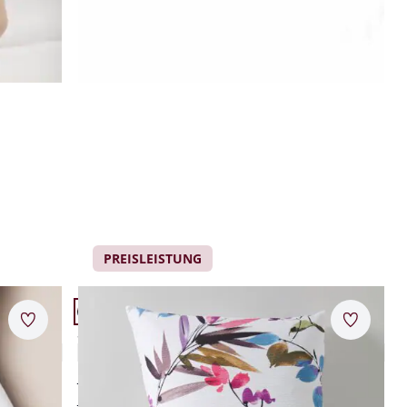
PREISLEISTUNG
Artikel 21 von 24.
Merkzettel
Merkzet
Seersucker-Bettwäsche-Set Floral
4,5 (2)
luftig leicht
hautsympathisch