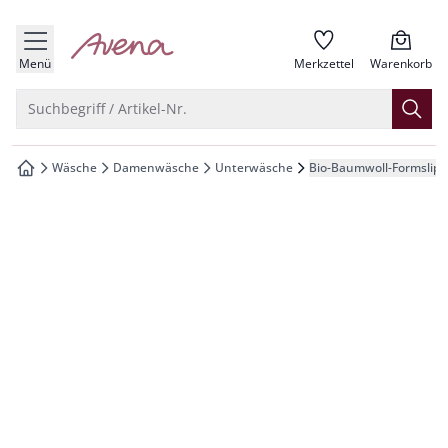
che springen
zur Startseite
vigation springen
Menü
Merkzettel
Warenkorb
inhalt springen
Suche öffnen
Suchbegriff / Artikel-Nr.
oter springen
Wäsche
Damenwäsche
Unterwäsche
Bio-Baumwoll-Formslip
zur Startseite
hnellanmeldung springen