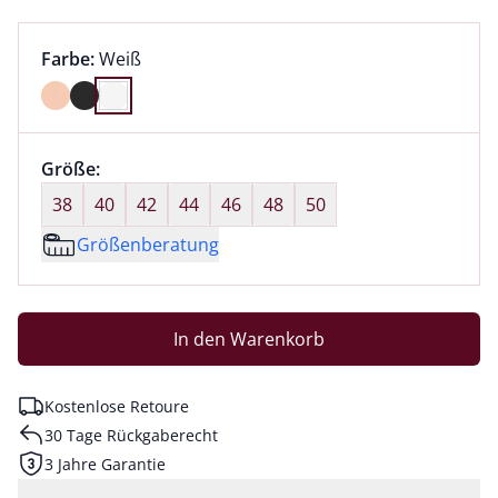
Farbauswahl:
aktuell ausgewählt:
Farbe:
Weiß
Farbe Weiß ausgewählt
Größenauswahl:
Größe:
nichts ausgewählt
38
40
42
44
46
48
50
Größenberatung
In den Warenkorb
Kostenlose Retoure
30 Tage Rückgaberecht
3 Jahre Garantie