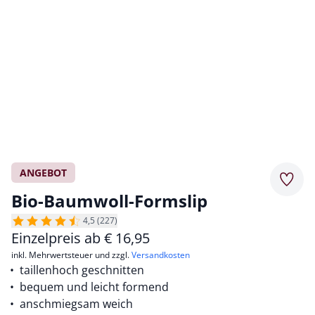
ANGEBOT
Merkz
Bio-Baumwoll-Formslip
4,5 (227)
Einzelpreis ab
€
16,95
inkl. Mehrwertsteuer und zzgl.
Versandkosten
taillenhoch geschnitten
bequem und leicht formend
anschmiegsam weich