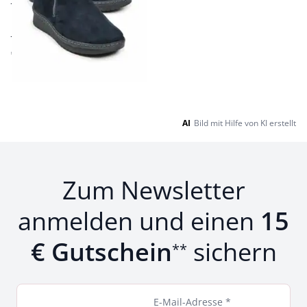
dämpfende
Luftpolstersohle
Extra-Weite K
€ 179,00
Seite 1 geladen. Zeige Produkte 1 bis 23 von 23.
AI
Bild mit Hilfe von KI erstellt
Zum Newsletter
anmelden und einen
15
€ Gutschein
sichern
**
E-Mail-Adresse *