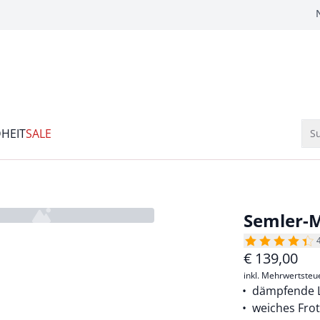
HEIT
SALE
Su
Semler-
€
139,00
inkl. Mehrwertsteu
dämpfende L
weiches Frot