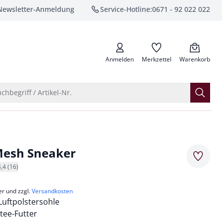
Newsletter-Anmeldung
Service-Hotline:
0671 - 92 022 022
anrufen
Anmelden
Merkzettel
Warenkorb
Suche öffnen
chbegriff / Artikel-Nr.
Mesh Sneaker
Merkze
4,4 (16)
er und zzgl.
Versandkosten
uftpolstersohle
tee-Futter