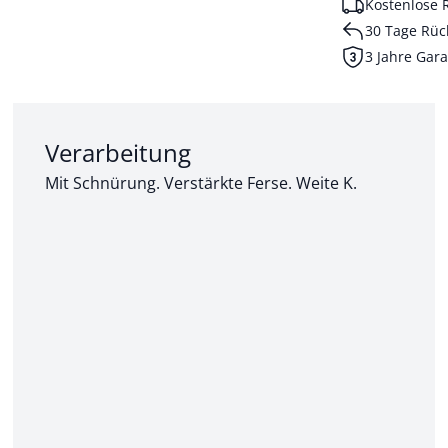
Kostenlose 
30 Tage Rüc
3 Jahre Gara
Abschnitt 2 von 3:
Verarbeitung
Mit Schnürung. Verstärkte Ferse. Weite K.