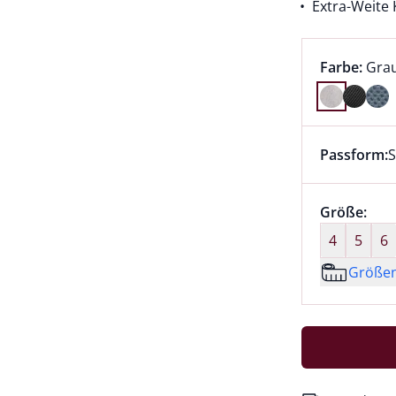
Extra-Weite 
Farbauswah
aktu
Farbe:
Gra
Farbe Grau
Passform:
S
Dieser Arti
Größenaus
Größe:
nic
4
5
6
Größe