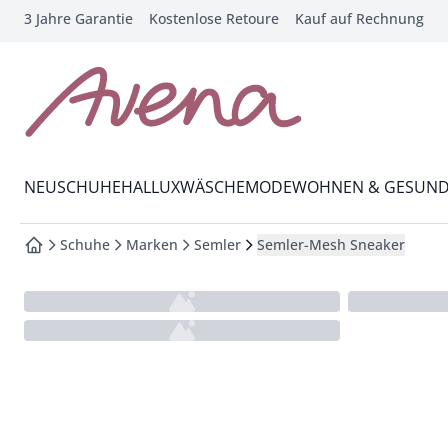
3 Jahre Garantie
Kostenlose Retoure
Kauf auf Rechnung
che springen
vigation springen
inhalt springen
zur Startseite
oter springen
Wechsel in das Menü mit Pfeil-Runter Taste
hnellanmeldung springen
NEU
SCHUHE
HALLUX
WÄSCHE
MODE
WOHNEN & GESUND
Schuhe
Marken
Semler
Semler-Mesh Sneaker
zur Startseite