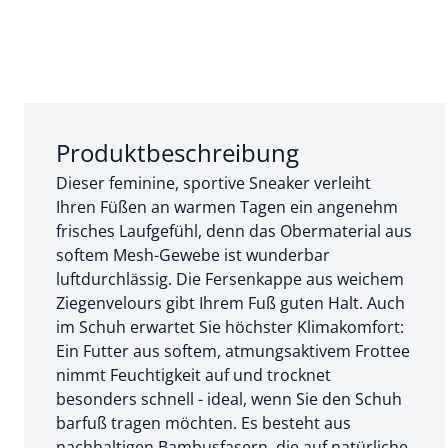
Abschnitt 1 von 3:
Produktbeschreibung
Dieser feminine, sportive Sneaker verleiht
Ihren Füßen an warmen Tagen ein angenehm
frisches Laufgefühl, denn das Obermaterial aus
softem Mesh-Gewebe ist wunderbar
luftdurchlässig. Die Fersenkappe aus weichem
Ziegenvelours gibt Ihrem Fuß guten Halt. Auch
im Schuh erwartet Sie höchster Klimakomfort:
Ein Futter aus softem, atmungsaktivem Frottee
nimmt Feuchtigkeit auf und trocknet
besonders schnell - ideal, wenn Sie den Schuh
barfuß tragen möchten. Es besteht aus
nachhaltigen Bambusfasern, die auf natürliche