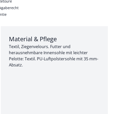
Retoure
kgaberecht
ntie
Abschnitt 3 von 3:
Material & Pflege
Textil, Ziegenvelours. Futter und
herausnehmbare Innensohle mit leichter
Pelotte: Textil. PU-Luftpolstersohle mit 35 mm-
Absatz.