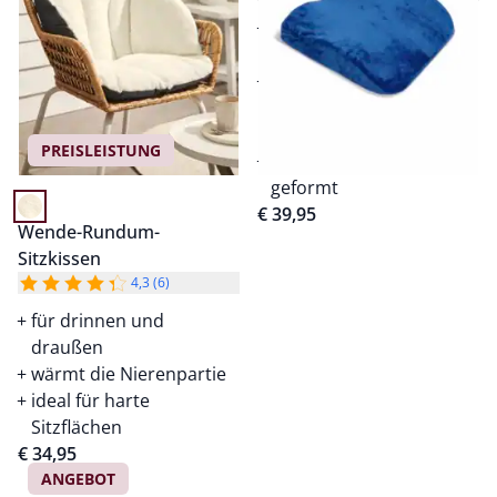
verbessert die
Sitzposition
kann
Rückenbeschwerden
vorbeugen
PREISLEISTUNG
anatomisch perfekt
geformt
€ 39,95
Wende-Rundum-
Sitzkissen
4,3 (6)
für drinnen und
draußen
wärmt die Nierenpartie
ideal für harte
Sitzflächen
€ 34,95
ANGEBOT