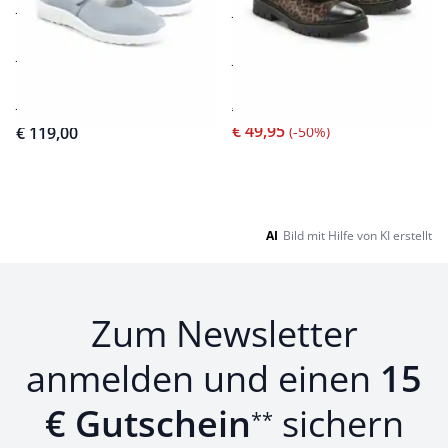
für Hallux- und sensible
rutschfeste, flexible
Füße
Laufsohle
äußerst soft und
besonders weiches
geschmeidig
Fußbett
Extra-Weite K
€ 99,95
€ 49,95
€ 119,00
(-50%)
Seite 1 geladen. Zeige Produkte 1 bis 16 von 16.
AI
Bild mit Hilfe von KI erstellt
Zum Newsletter
anmelden und einen
15
€ Gutschein
sichern
**