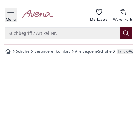
che springen
zur Startseite
vigation springen
Menü
Merkzettel
Warenkorb
inhalt springen
Suche öffnen
Suchbegriff / Artikel-Nr.
oter springen
Schuhe
Besonderer Komfort
Alle Bequem-Schuhe
Hallux-Acti
zur Startseite
hnellanmeldung springen