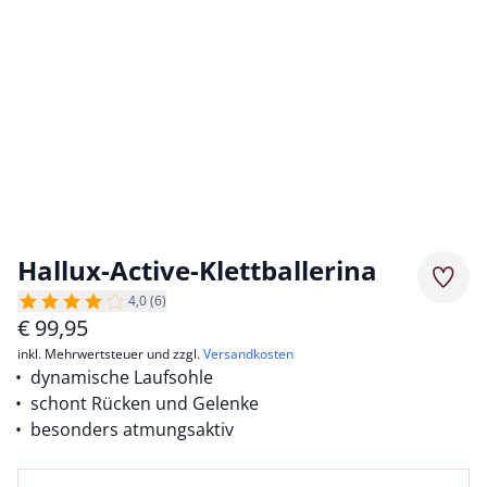
Hallux-Active-Klettballerina
Merkz
4,0 (6)
€
99,95
inkl. Mehrwertsteuer und zzgl.
Versandkosten
dynamische Laufsohle
schont Rücken und Gelenke
besonders atmungsaktiv