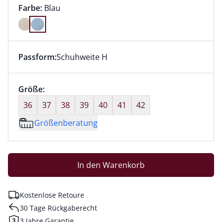
Farbauswahl:
aktuell ausgewählt:
Farbe:
Blau
Farbe Blau ausgewählt
Passform:
Schuhweite H
Dieser Artikel hat die Passform Schuhweite H. für Inf
Größenauswahl:
Größe:
nichts ausgewählt
36
37
38
39
40
41
42
Größenberatung
In den Warenkorb
Kostenlose Retoure
30 Tage Rückgaberecht
3 Jahre Garantie