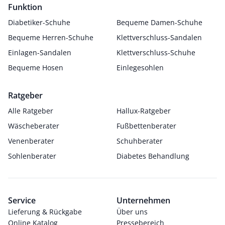
Funktion
Diabetiker-Schuhe
Bequeme Damen-Schuhe
Bequeme Herren-Schuhe
Klettverschluss-Sandalen
Einlagen-Sandalen
Klettverschluss-Schuhe
Bequeme Hosen
Einlegesohlen
Ratgeber
Alle Ratgeber
Hallux-Ratgeber
Wäscheberater
Fußbettenberater
Venenberater
Schuhberater
Sohlenberater
Diabetes Behandlung
Service
Unternehmen
Lieferung & Rückgabe
Über uns
Online Katalog
Pressebereich