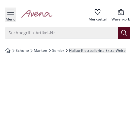
che springen
zur Startseite
vigation springen
Menü
Merkzettel
Warenkorb
inhalt springen
Suche öffnen
Suchbegriff / Artikel-Nr.
oter springen
Schuhe
Marken
Semler
Hallux-Klettballerina Extra-Weite
zur Startseite
hnellanmeldung springen