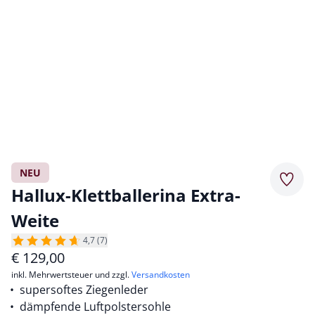
NEU
Merkz
Hallux-Klettballerina Extra-
Weite
4,7 (7)
€
129,00
inkl. Mehrwertsteuer und zzgl.
Versandkosten
supersoftes Ziegenleder
dämpfende Luftpolstersohle