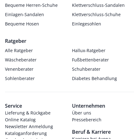
Bequeme Herren-Schuhe
Klettverschluss-Sandalen
Einlagen-Sandalen
Klettverschluss-Schuhe
Bequeme Hosen
Einlegesohlen
Ratgeber
Alle Ratgeber
Hallux-Ratgeber
Wäscheberater
Fußbettenberater
Venenberater
Schuhberater
Sohlenberater
Diabetes Behandlung
Service
Unternehmen
Lieferung & Rückgabe
Über uns
Online Katalog
Pressebereich
Newsletter Anmeldung
Beruf & Karriere
Kataloganforderung
Karriere bei Avena