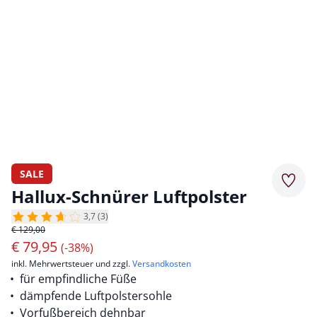
SALE
Merkz
Hallux-Schnürer Luftpolster
3,7 (3)
€ 129,00
€
79,95
(-38%)
inkl. Mehrwertsteuer und zzgl.
Versandkosten
für empfindliche Füße
dämpfende Luftpolstersohle
Vorfußbereich dehnbar