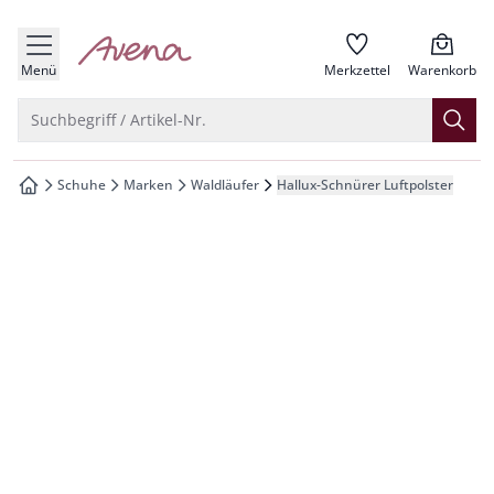
che springen
zur Startseite
vigation springen
Menü
Merkzettel
Warenkorb
inhalt springen
Suche öffnen
Suchbegriff / Artikel-Nr.
oter springen
Schuhe
Marken
Waldläufer
Hallux-Schnürer Luftpolster
zur Startseite
hnellanmeldung springen