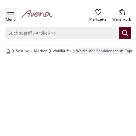
che springen
zur Startseite
vigation springen
Menü
Merkzettel
Warenkorb
inhalt springen
Suche öffnen
Suchbegriff / Artikel-Nr.
oter springen
Schuhe
Marken
Waldläufer
Waldläufer-Sandalenschuh Capri
zur Startseite
hnellanmeldung springen