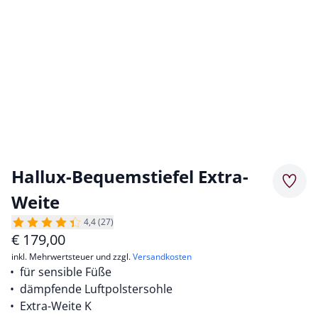
Hallux-Bequemstiefel Extra-
Merkz
Weite
4,4 (27)
€
179,00
inkl. Mehrwertsteuer und zzgl.
Versandkosten
für sensible Füße
dämpfende Luftpolstersohle
Extra-Weite K