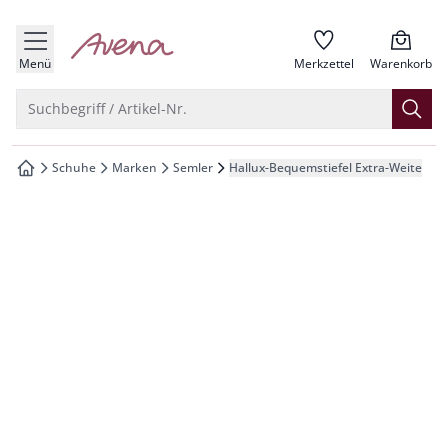
che springen
zur Startseite
vigation springen
Menü
Merkzettel
Warenkorb
inhalt springen
Suche öffnen
Suchbegriff / Artikel-Nr.
oter springen
Schuhe
Marken
Semler
Hallux-Bequemstiefel Extra-Weite
zur Startseite
hnellanmeldung springen