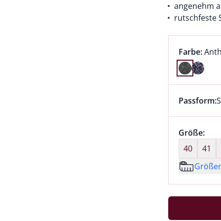
angenehm a
rutschfeste 
Farbauswah
aktu
Farbe:
Anth
Farbe Anth
Passform:
S
Dieser Arti
Größenaus
Größe:
nic
40
41
Größe