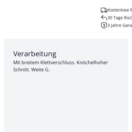
Kostenlose 
30 Tage Rüc
3 Jahre Gara
Abschnitt 2 von 3:
Verarbeitung
Mit breitem Klettverschluss. Knöchelhoher
Schnitt. Weite G.