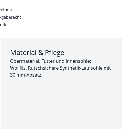
Retoure
kgaberecht
ntie
Abschnitt 3 von 3:
Material & Pflege
Obermaterial, Futter und Innensohle:
Wollfilz. Rutschsichere Synthetik-Laufsohle mit
30 mm-Absatz.