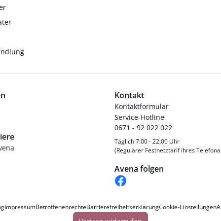
er
ater
andlung
en
Kontakt
Kontaktformular
Service-Hotline
0671 - 92 022 022
iere
Täglich 7:00 - 22:00 Uhr
Avena
(Regulärer Festnetztarif ihres Telefona
Avena folgen
ng
Impressum
Betroffenenrechte
Barrierefreiheitserklärung
Cookie-Einstellungen
A