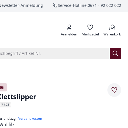
Newsletter-Anmeldung
Service-Hotline:
0671 - 92 022 022
anrufen
Anmelden
Merkzettel
Warenkorb
Suche öffnen
chbegriff / Artikel-Nr.
NG
Merkze
Klettslipper
4,7 (53)
er und zzgl.
Versandkosten
ollfilz