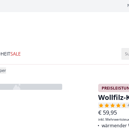
HEIT
SALE
Su
pper
PREISLEISTU
Wollfilz-
€
59,95
inkl. Mehrwertsteu
wärmender W