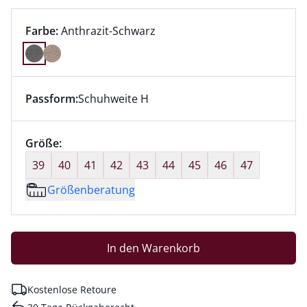
Farbauswahl:
aktuell ausgewählt:
Farbe:
Anthrazit-Schwarz
Farbe Anthrazit-Schwarz ausgewählt
Passform:
Schuhweite H
Dieser Artikel hat die Passform Schuhweite H. für Inf
Größenauswahl:
Größe:
nichts ausgewählt
39
40
41
42
43
44
45
46
47
Größenberatung
In den Warenkorb
Kostenlose Retoure