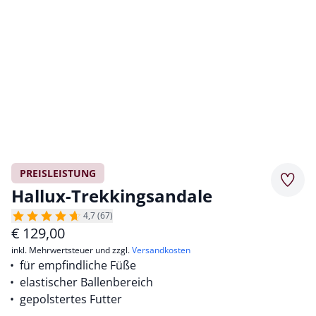
PREISLEISTUNG
Merkz
Hallux-Trekkingsandale
4,7 (67)
€
129,00
inkl. Mehrwertsteuer und zzgl.
Versandkosten
für empfindliche Füße
elastischer Ballenbereich
gepolstertes Futter