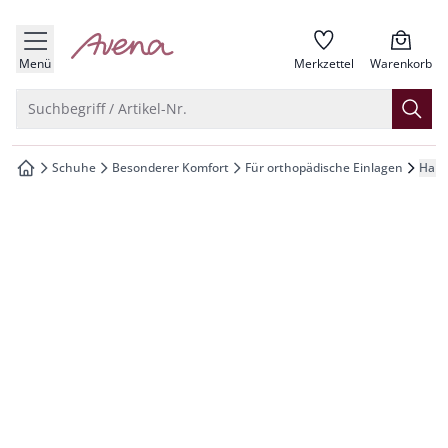
che springen
zur Startseite
vigation springen
Menü
Merkzettel
Warenkorb
inhalt springen
Suche öffnen
Suchbegriff / Artikel-Nr.
oter springen
Schuhe
Besonderer Komfort
Für orthopädische Einlagen
Hall
zur Startseite
hnellanmeldung springen