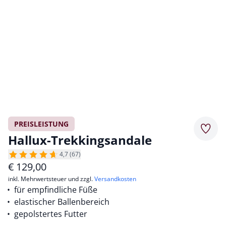
PREISLEISTUNG
Merkz
Hallux-Trekkingsandale
4,7 (67)
€
129,00
inkl. Mehrwertsteuer und zzgl.
Versandkosten
für empfindliche Füße
elastischer Ballenbereich
gepolstertes Futter