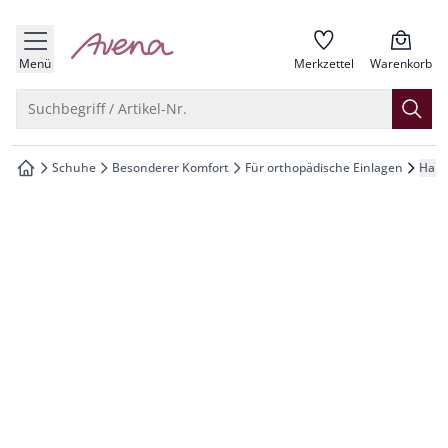
che springen
zur Startseite
vigation springen
Menü
Merkzettel
Warenkorb
inhalt springen
Suche öffnen
Suchbegriff / Artikel-Nr.
oter springen
Schuhe
Besonderer Komfort
Für orthopädische Einlagen
Hall
zur Startseite
hnellanmeldung springen