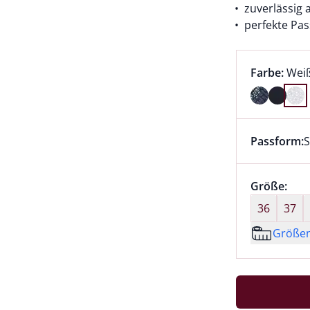
zuverlässig
perfekte Pa
Farbauswah
aktu
Farbe:
Weiß
Farbe Weiß
Passform:
S
Dieser Arti
Größenaus
Größe:
nic
36
37
Größe