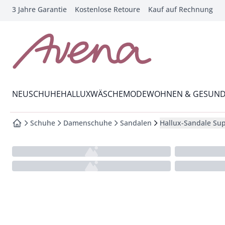
3 Jahre Garantie
Kostenlose Retoure
Kauf auf Rechnung
che springen
vigation springen
inhalt springen
zur Startseite
oter springen
Wechsel in das Menü mit Pfeil-Runter Taste
hnellanmeldung springen
NEU
SCHUHE
HALLUX
WÄSCHE
MODE
WOHNEN & GESUND
Schuhe
Damenschuhe
Sandalen
Hallux-Sandale Sup
zur Startseite