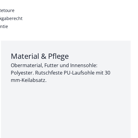
Retoure
kgaberecht
ntie
Abschnitt 3 von 3:
Material & Pflege
Obermaterial, Futter und Innensohle:
Polyester. Rutschfeste PU-Laufsohle mit 30
mm-Keilabsatz.