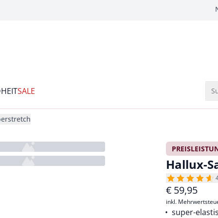
HEIT
SALE
Su
erstretch
PREISLEISTU
Hallux-S
€
59,95
inkl. Mehrwertsteu
super-elasti