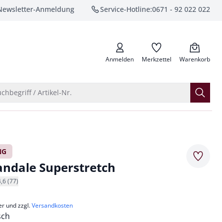
Newsletter-Anmeldung
Service-Hotline:
0671 - 92 022 022
anrufen
Anmelden
Merkzettel
Warenkorb
Suche öffnen
chbegriff / Artikel-Nr.
NG
Merkze
andale Superstretch
4,6 (77)
er und zzgl.
Versandkosten
sch