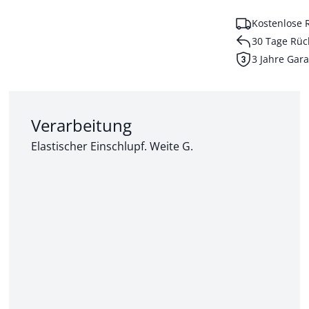
Kostenlose 
30 Tage Rüc
3 Jahre Gara
Abschnitt 2 von 3:
Verarbeitung
Elastischer Einschlupf. Weite G.