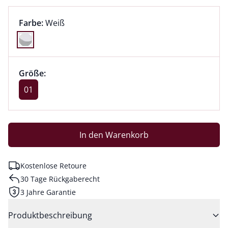
Farbauswahl:
aktuell ausgewählt:
Farbe:
Weiß
Farbe Weiß ausgewählt
Größenauswahl:
Größe 01 ausgewählt
Größe:
aktuell ausgewählt: 01
01
In den Warenkorb
Kostenlose Retoure
30 Tage Rückgaberecht
3 Jahre Garantie
Produktbeschreibung