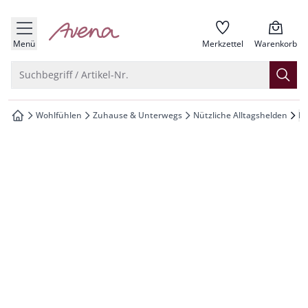
che springen
zur Startseite
vigation springen
Menü
Merkzettel
Warenkorb
inhalt springen
Suche öffnen
Suchbegriff / Artikel-Nr.
oter springen
Wohlfühlen
Zuhause & Unterwegs
Nützliche Alltagshelden
Ba
zur Startseite
hnellanmeldung springen