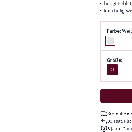
beugt Fehlst
kuschelig-we
Farbauswah
aktu
Farbe:
Wei
Farbe Weiß
Größenaus
Größe 01 a
Größe:
akt
01
Kostenlose 
30 Tage Rüc
3 Jahre Gara