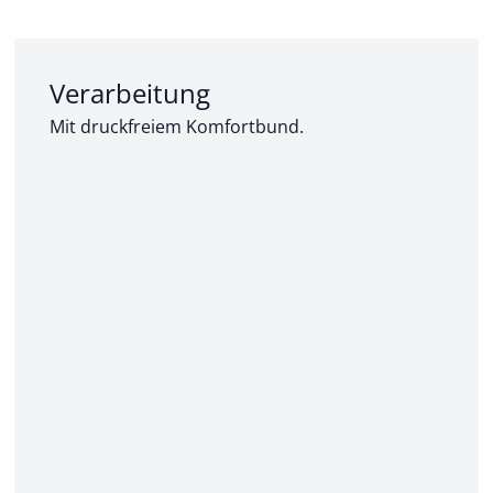
Abschnitt 2 von 3:
Verarbeitung
Mit druckfreiem Komfortbund.