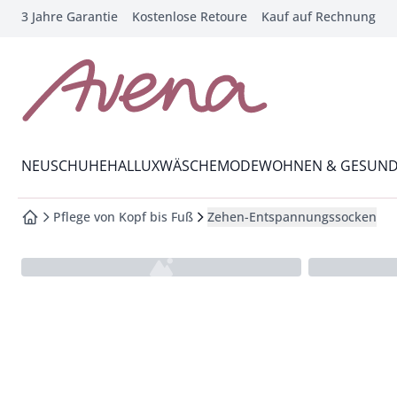
3 Jahre Garantie
Kostenlose Retoure
Kauf auf Rechnung
che springen
vigation springen
inhalt springen
zur Startseite
oter springen
Wechsel in das Menü mit Pfeil-Runter Taste
hnellanmeldung springen
NEU
SCHUHE
HALLUX
WÄSCHE
MODE
WOHNEN & GESUND
Pflege von Kopf bis Fuß
Zehen-Entspannungssocken
zur Startseite