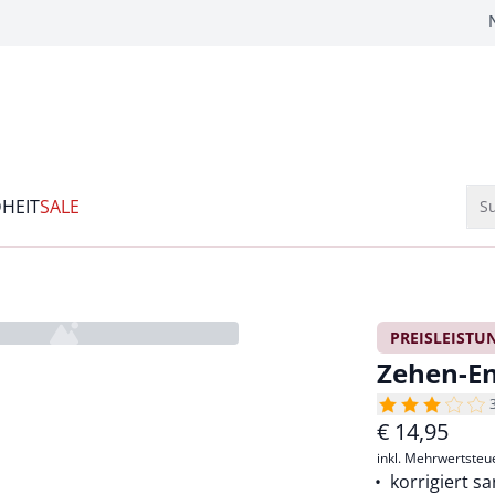
HEIT
SALE
Su
PREISLEISTU
Zehen-E
€
14,95
inkl. Mehrwertsteu
korrigiert s