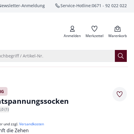
Newsletter-Anmeldung
Service-Hotline:
0671 - 92 022 022
anrufen
Anmelden
Merkzettel
Warenkorb
Suche öffnen
chbegriff / Artikel-Nr.
NG
Merkze
ntspannungssocken
3,0 (1)
er und zzgl.
Versandkosten
anft die Zehen