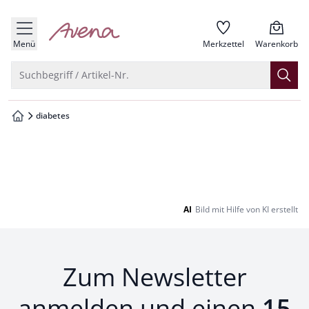
che springen
zur Startseite
vigation springen
Menü
Merkzettel
Warenkorb
inhalt springen
Suche öffnen
Suchbegriff / Artikel-Nr.
oter springen
diabetes
zur Startseite
hnellanmeldung springen
AI
Bild mit Hilfe von KI erstellt
Zum Newsletter
anmelden und einen
15