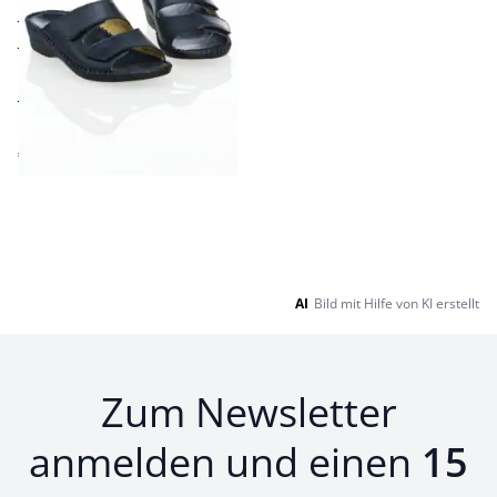
extraweiches Fußbett
Stoßdämpfer in der
Ferse
passgenaue
Klettverschlüsse
€ 69,95
Seite 1 geladen. Zeige Produkte 1 bis 1 von 1.
AI
Bild mit Hilfe von KI erstellt
Zum Newsletter
anmelden und einen
15