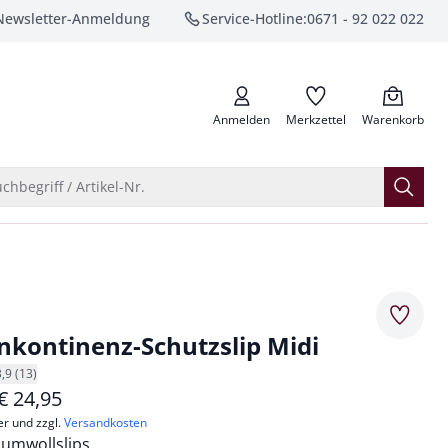
Newsletter-Anmeldung
Service-Hotline:
0671 - 92 022 022
anrufen
Anmelden
Merkzettel
Warenkorb
Suche öffnen
chbegriff / Artikel-Nr.
Merkze
kontinenz-Schutzslip Midi
3,9 (13)
€
24,95
er und zzgl.
Versandkosten
aumwollslips