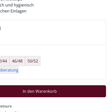
ich und hygienisch
ischen Einlagen
l:
ell ausgewählt:
ß
 ausgewählt
wahl:
hts ausgewählt
2/44
46/48
50/52
nberatung
In den Warenkorb
Retoure