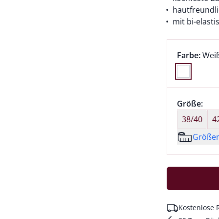
hautfreundl
mit bi-elast
Farbauswah
aktu
Farbe:
Wei
Farbe Weiß
Größenaus
Größe:
nic
38/40
4
Größe
Kostenlose 