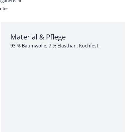
kgaberecht
ntie
Abschnitt 3 von 3:
Material & Pflege
93 % Baumwolle, 7 % Elasthan. Kochfest.