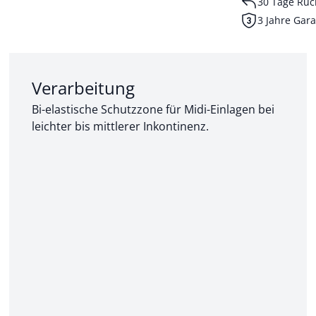
30 Tage Rüc
3 Jahre Gara
Abschnitt 2 von 3:
Verarbeitung
Bi-elastische Schutzzone für Midi-Einlagen bei
leichter bis mittlerer Inkontinenz.