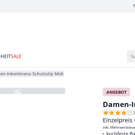
HEIT
SALE
Su
n-Inkontinenz-Schutzslip Midi
ANGEBOT
Damen-In
Einzelpreis
inkl. Mehrwertsteu
kochfeste B