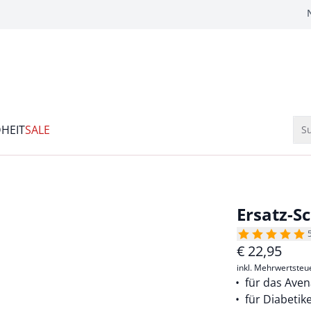
HEIT
SALE
Su
Ersatz-S
€
22,95
inkl. Mehrwertsteu
für das Aven
für Diabetik