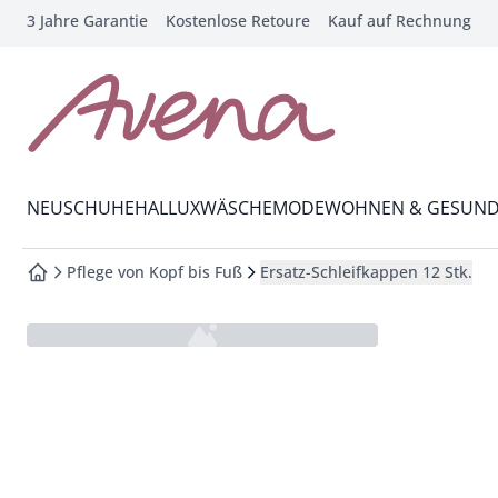
3 Jahre Garantie
Kostenlose Retoure
Kauf auf Rechnung
che springen
vigation springen
inhalt springen
zur Startseite
oter springen
Wechsel in das Menü mit Pfeil-Runter Taste
hnellanmeldung springen
NEU
SCHUHE
HALLUX
WÄSCHE
MODE
WOHNEN & GESUND
Pflege von Kopf bis Fuß
Ersatz-Schleifkappen 12 Stk.
zur Startseite