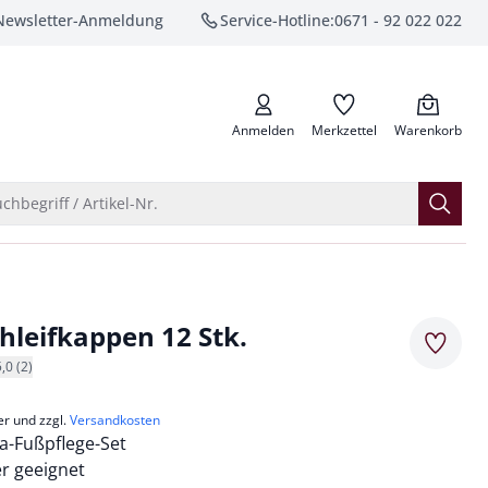
Newsletter-Anmeldung
Service-Hotline:
0671 - 92 022 022
anrufen
Anmelden
Merkzettel
Warenkorb
Suche öffnen
chbegriff / Artikel-Nr.
chleifkappen 12 Stk.
Merkze
5,0 (2)
er und zzgl.
Versandkosten
a-Fußpflege-Set
er geeignet