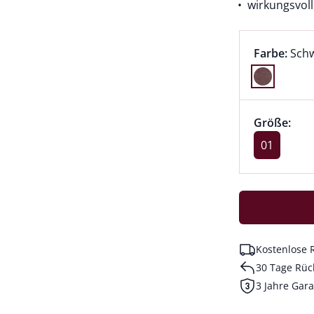
wirkungsvoll
Farbauswah
aktu
Farbe:
Sch
Farbe Schw
Größenaus
Größe 01 a
Größe:
akt
01
Kostenlose 
30 Tage Rüc
3 Jahre Gara