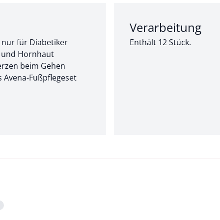
Abschnitt 2 von 2:
Verarbeitung
 nur für Diabetiker
Enthält 12 Stück.
t und Hornhaut
erzen beim Gehen
s Avena-Fußpflegeset