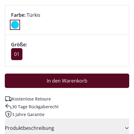
Farbauswahl:
aktuell ausgewählt:
Farbe:
Türkis
Farbe Türkis ausgewählt
Größenauswahl:
Größe 01 ausgewählt
Größe:
aktuell ausgewählt: 01
01
In den Warenkorb
Kostenlose Retoure
30 Tage Rückgaberecht
3 Jahre Garantie
Produktbeschreibung