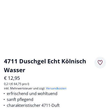
4711 Duschgel Echt Kölnisch
Merkz
Wasser
€
12,95
0,2 l (€ 64,75 pro l)
inkl. Mehrwertsteuer und zzgl.
Versandkosten
erfrischend und wohltuend
sanft pflegend
charakteristischer 4711-Duft