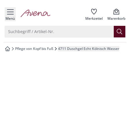
che springen
zur Startseite
vigation springen
Menü
Merkzettel
Warenkorb
inhalt springen
Suche öffnen
Suchbegriff / Artikel-Nr.
oter springen
Pflege von Kopf bis Fuß
4711 Duschgel Echt Kölnisch Wasser
zur Startseite
hnellanmeldung springen